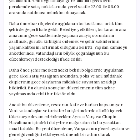
yasaklandı. Yeni uygulamaya göre, alkollü içeceklerin
perakende satış noktalarında yerel saatle 22.00 ile 06.00
arasında satılması mümkün olmayacak.
Daha önce bazı ilçelerde uygulanan bu kısıtlama, artık tüm
şehirde geçerli hale geldi. Belediye yetkilileri, bu kararın ana
amacının gece saatlerinde yaşanan asayiş sorunlarını
azaltmak, gürültü kirliliğini önlemek ve şehir sakinlerinin
yaşam kalitesini artırmak olduğunu belirtti. Yapılan kamuoyu
anketlerinde, vatandaşların büyük çoğunluğunun bu
düzenlemeyi desteklediği ifade edildi.
Daha önce şehir merkezindeki belirli bölgelerde uygulanan
gece alkol satış yasağının ardından, polis ve acil müdahale
ekiplerinin gece olaylarına müdahale sayısının azaldığı
bildirildi. Bu olumlu sonuçlar, düzenlemenin tüm şehre
yayılmasında etkili bir faktör oldu.
Ancak bu düzenleme, restoran, kafe ve barları kapsamıyor.
Yani, vatandaşlar ve turistler bu işletmelerde alkollü içecek
tüketmeye devam edebilecekler. Ayrıca Varşova Chopin
Havalimanı içindeki duty-free mağazaları da bu yasaktan
muaf tutuldu. Bu yeni düzenleme, Varşova’nın gece hayatını ve
genel güvenliğini etkileyecek önemli bir adım olarak