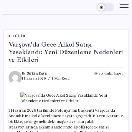
Skip
to
content
EĞITIM
Varşova’da Gece Alkol Satışı
Yasaklandı: Yeni Düzenleme Nedenleri
ve Etkileri
Varşova’da
By
Serkan Kaya
yorumlar kapalı
Gece
1 Haziran 2026
1 Min Read
Alkol
Satışı
Yasaklandı:
Yeni
Düzenleme
Nedenleri
1 Haziran 2026 tarihinde Polonya’nın başkenti Varşova’da
ve
önemli bir alkol düzenlemesi hayata geçirildi. Bu yeni karar ile
Etkileri
birlikte, şehir genelindeki mağaza ve akaryakıt
için
istasyonlarında akşam saatlerinde alkollü içecek satışı