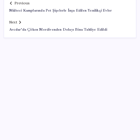
Previous
Mülteci Kamplarında Pet Şişelerle İnşa Edilen Yenilikçi Evler
Next
Avcılar’da Çöken Merdivenden Dolayı Bina Tahliye Edildi
SON YAZILAR
Pezeşkiyan: Teslim olmaya zorlanırsak savaşırız,
boyun eğmeyiz
Android 17 bazı Galaxy modelleri için veda
güncellemesi olacak