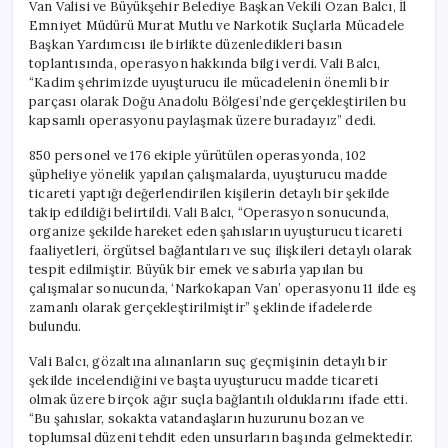
Van Valisi ve Büyükşehir Belediye Başkan Vekili Ozan Balcı, İl
Emniyet Müdürü Murat Mutlu ve Narkotik Suçlarla Mücadele
Başkan Yardımcısı ile birlikte düzenledikleri basın
toplantısında, operasyon hakkında bilgi verdi. Vali Balcı,
“Kadim şehrimizde uyuşturucu ile mücadelenin önemli bir
parçası olarak Doğu Anadolu Bölgesi’nde gerçekleştirilen bu
kapsamlı operasyonu paylaşmak üzere buradayız” dedi.
850 personel ve 176 ekiple yürütülen operasyonda, 102
şüpheliye yönelik yapılan çalışmalarda, uyuşturucu madde
ticareti yaptığı değerlendirilen kişilerin detaylı bir şekilde
takip edildiği belirtildi. Vali Balcı, “Operasyon sonucunda,
organize şekilde hareket eden şahısların uyuşturucu ticareti
faaliyetleri, örgütsel bağlantıları ve suç ilişkileri detaylı olarak
tespit edilmiştir. Büyük bir emek ve sabırla yapılan bu
çalışmalar sonucunda, ‘Narkokapan Van’ operasyonu 11 ilde eş
zamanlı olarak gerçekleştirilmiştir” şeklinde ifadelerde
bulundu.
Vali Balcı, gözaltına alınanların suç geçmişinin detaylı bir
şekilde incelendiğini ve başta uyuşturucu madde ticareti
olmak üzere birçok ağır suçla bağlantılı olduklarını ifade etti.
“Bu şahıslar, sokakta vatandaşların huzurunu bozan ve
toplumsal düzeni tehdit eden unsurların başında gelmektedir.