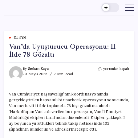
Skip
to
content
EĞITIM
Van’da Uyuşturucu Operasyonu: 11
İlde 78 Gözaltı
Van’da
By
Serkan Kaya
yorumlar kapalı
Uyuşturucu
20 Mayıs 2026
2 Min Read
Operasyonu:
11
İlde
Van Cumhuriyet Başsavcılığı’nın koordinasyonunda
78
gerçekleştirilen kapsamlı bir narkotik operasyonu sonucunda,
Gözaltı
için
Van merkezli 11 ilde toplamda 78 kişi gözaltına alındı.
‘NarkoKapan Van’ adı verilen bu operasyon, Van İl Emniyet
Müdürlüğü ekipleri tarafından düzenlendi. Ekipler, yaklaşık 3
ay boyunca yürüttükleri teknik takip neticesinde 102
şüphelinin isimlerini ve adreslerini tespit etti.