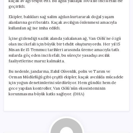
kaçak av ağı tespit etti. Bu ağda yaklaşık 100 kilo inci kefali ele
için
geçirildi.
Ekipler, balıkları sağ salim ağdan kurtararak doğal yaşam
alanlarına geri bıraktı. Kaçak avcılığın önlenmesi amacıyla
kullanılan ağ ise imha edildi.
İçine gizlendiği sazlık alanda yakalanan ağ, Van Gölü’ne özgü
olan inci kefali için büyük bir tehdit oluşturuyordu. Her yıl 15
Nisan ile 15 Temmuz tarihleri arasında üreme amacıyla tatlı
sularda göç eden inci kefali, bu süreçte yasadışı avcılık
faaliyetlerine maruz kalmakta.
Bu nedenle, jandarma, Sahil Güvenlik, polis ve Tarım ve
Orman Müdürlüğü gibi çeşitli ekipler, kaçak avcılıkla mücadele
için yoğun denetimlerini sürdürüyor. Hem gündüz hem de
gece yapılan kontroller, Van Gölü’nün ekosisteminin
korunmasına büyük katkı sağlıyor. (DHA)