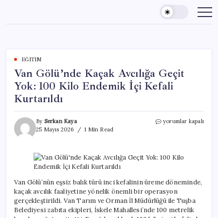
Skip
to
content
EĞITIM
Van Gölü’nde Kaçak Avcılığa Geçit
Yok: 100 Kilo Endemik İçi Kefali
Kurtarıldı
Van
By
Serkan Kaya
yorumlar kapalı
Gölü’nde
25 Mayıs 2026
1 Min Read
Kaçak
Avcılığa
Geçit
Yok:
100
Kilo
Van Gölü’nün eşsiz balık türü inci kefalinin üreme döneminde,
Endemik
kaçak avcılık faaliyetine yönelik önemli bir operasyon
İçi
gerçekleştirildi. Van Tarım ve Orman İl Müdürlüğü ile Tuşba
Kefali
Belediyesi zabıta ekipleri, İskele Mahallesi’nde 100 metrelik
Kurtarıldı