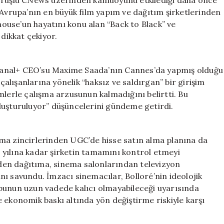
görüşlü CNews üzerinden kamuoyunu etkilediği daha önce
 Avrupa’nın en büyük film yapım ve dağıtım şirketlerinden
use’un hayatını konu alan “Back to Black” ve
 dikkat çekiyor.
Canal+ CEO’su Maxime Saada’nın Cannes’da yapmış olduğu
lışanlarına yönelik “haksız ve saldırgan” bir girişim
mlerle çalışma arzusunun kalmadığını belirtti. Bu
luşturuluyor” düşüncelerini gündeme getirdi.
ma zincirlerinden UGC’de hisse satın alma planına da
28 yılına kadar şirketin tamamını kontrol etmeyi
den dağıtıma, sinema salonlarından televizyon
ı savundu. İmzacı sinemacılar, Bolloré’nin ideolojik
ak bunun uzun vadede kalıcı olmayabileceği uyarısında
 ekonomik baskı altında yön değiştirme riskiyle karşı