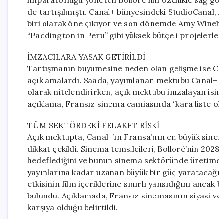
imparatorluğu yöneten Bolloré’nin özellikle sağ 
de tartışılmıştı. Canal+ bünyesindeki StudioCanal,
biri olarak öne çıkıyor ve son dönemde Amy Wineho
“Paddington in Peru” gibi yüksek bütçeli projelerle
İMZACILARA YASAK GETİRİLDİ
Tartışmanın büyümesine neden olan gelişme ise 
açıklamalardı. Saada, yayımlanan mektubu Canal+ ça
olarak nitelendirirken, açık mektubu imzalayan isi
açıklama, Fransız sinema camiasında “kara liste o
TÜM SEKTÖRDEKİ FELAKET RİSKİ
Açık mektupta, Canal+’ın Fransa’nın en büyük sine
dikkat çekildi. Sinema temsilcileri, Bolloré’nin 20
hedeflediğini ve bunun sinema sektöründe üretim
yayınlarına kadar uzanan büyük bir güç yaratacağın
etkisinin film içeriklerine sınırlı yansıdığını anc
bulundu. Açıklamada, Fransız sinemasının siyasi ve
karşıya olduğu belirtildi.