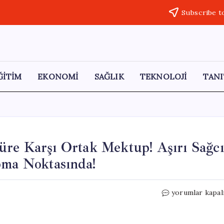
Subscribe t
ĞİTİM
EKONOMİ
SAĞLIK
TEKNOLOJİ
TANI
üre Karşı Ortak Mektup! Aşırı Sağcı
pma Noktasında!
Ünlü
yorumlar kapal
Sinema
İsimlerinden
Sansüre