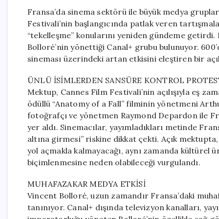
Fransa’da sinema sektörü ile büyük medya gruplar
Festivali’nin başlangıcında patlak veren tartışmalar
“tekelleşme” konularını yeniden gündeme getirdi. 
Bolloré’nin yönettiği Canal+ grubu bulunuyor. 600’
sineması üzerindeki artan etkisini eleştiren bir aç
ÜNLÜ İSİMLERDEN SANSÜRE KONTROL PROTE
Mektup, Cannes Film Festivali’nin açılışıyla eş za
ödüllü “Anatomy of a Fall” filminin yönetmeni Arth
fotoğrafçı ve yönetmen Raymond Depardon ile Fran
yer aldı. Sinemacılar, yayımladıkları metinde Frans
altına girmesi” riskine dikkat çekti. Açık mektupt
yol açmakla kalmayacağı, aynı zamanda kültürel ür
biçimlenmesine neden olabileceği vurgulandı.
MUHAFAZAKAR MEDYA ETKİSİ
Vincent Bolloré, uzun zamandır Fransa’daki muhafa
tanınıyor. Canal+ dışında televizyon kanalları, yay