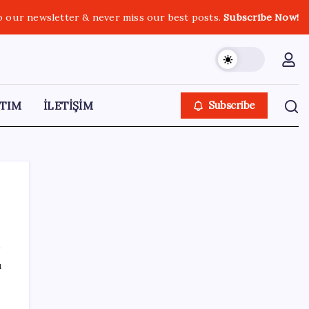
o our newsletter & never miss our best posts.
Subscribe Now!
TIM
İLETİŞİM
Subscribe
SON YAZILAR
ı
OpenAI’ın İlk Cihazı için Fiyat ve Tasarım
Belli Oldu