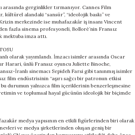
Karşı
ı arasında gerginlikler tırmanıyor. Cannes Film
Ortak
, kültürel alandaki “sansür”, “ideolojik baskı” ve
Mektup!
Krizin merkezinde ise muhafazakâr iş insanı Vincent
Aşırı
den fazla sinema profesyoneli, Bolloré’nin Fransız
Sağcı
ık mektuba imza attı.
Medya
Patronu
STOSU
İle
manlı olarak yayımlandı. İmzacı isimler arasında Oscar
İlişkiler
Kopma
ur Harari, ünlü Fransız oyuncu Juliette Binoche,
Noktasında!
sız-İranlı sinemacı Sepideh Farsi gibi tanınmış isimler
için
ız film endüstrisinin “aşırı sağcı bir patronun etkisi
a, bu durumun yalnızca film içeriklerinin benzerleşmesine
etimin ve toplumsal hayal gücünün ideolojik bir biçimde
zakâr medya yapısının en etkili figürlerinden biri olarak
ınevleri ve medya şirketlerinden oluşan geniş bir