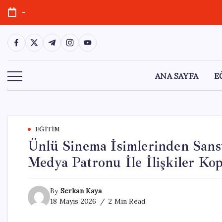
Skip
-
to
content
https://www.facebook.com/
https://twitter.com/
https://t.me/
https://www.instagram.com/
https://youtube.com/
ANA SAYFA
E
EĞITIM
Ünlü Sinema İsimlerinden Sans
Medya Patronu İle İlişkiler Ko
By
Serkan Kaya
18 Mayıs 2026
2 Min Read