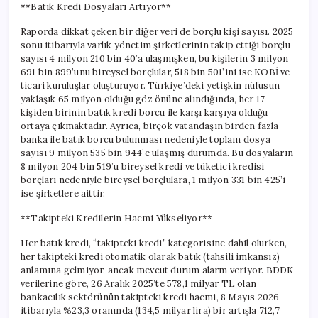
**Batık Kredi Dosyaları Artıyor**
Raporda dikkat çeken bir diğer veri de borçlu kişi sayısı. 2025
sonu itibarıyla varlık yönetim şirketlerinin takip ettiği borçlu
sayısı 4 milyon 210 bin 40’a ulaşmışken, bu kişilerin 3 milyon
691 bin 899’unu bireysel borçlular, 518 bin 501’ini ise KOBİ ve
ticari kuruluşlar oluşturuyor. Türkiye’deki yetişkin nüfusun
yaklaşık 65 milyon olduğu göz önüne alındığında, her 17
kişiden birinin batık kredi borcu ile karşı karşıya olduğu
ortaya çıkmaktadır. Ayrıca, birçok vatandaşın birden fazla
banka ile batık borcu bulunması nedeniyle toplam dosya
sayısı 9 milyon 535 bin 944’e ulaşmış durumda. Bu dosyaların
8 milyon 204 bin 519’u bireysel kredi ve tüketici kredisi
borçları nedeniyle bireysel borçlulara, 1 milyon 331 bin 425’i
ise şirketlere aittir.
**Takipteki Kredilerin Hacmi Yükseliyor**
Her batık kredi, “takipteki kredi” kategorisine dahil olurken,
her takipteki kredi otomatik olarak batık (tahsili imkansız)
anlamına gelmiyor, ancak mevcut durum alarm veriyor. BDDK
verilerine göre, 26 Aralık 2025’te 578,1 milyar TL olan
bankacılık sektörünün takipteki kredi hacmi, 8 Mayıs 2026
itibarıyla %23,3 oranında (134,5 milyar lira) bir artışla 712,7