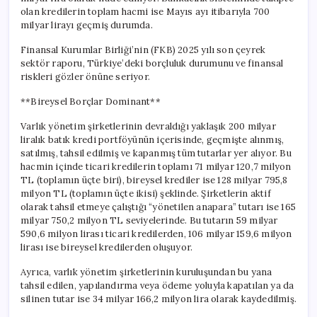
olan kredilerin toplam hacmi ise Mayıs ayı itibarıyla 700
milyar lirayı geçmiş durumda.
Finansal Kurumlar Birliği’nin (FKB) 2025 yılı son çeyrek
sektör raporu, Türkiye’deki borçluluk durumunu ve finansal
riskleri gözler önüne seriyor.
**Bireysel Borçlar Dominant**
Varlık yönetim şirketlerinin devraldığı yaklaşık 200 milyar
liralık batık kredi portföyünün içerisinde, geçmişte alınmış,
satılmış, tahsil edilmiş ve kapanmış tüm tutarlar yer alıyor. Bu
hacmin içinde ticari kredilerin toplamı 71 milyar 120,7 milyon
TL (toplamın üçte biri), bireysel krediler ise 128 milyar 795,8
milyon TL (toplamın üçte ikisi) şeklinde. Şirketlerin aktif
olarak tahsil etmeye çalıştığı “yönetilen anapara” tutarı ise 165
milyar 750,2 milyon TL seviyelerinde. Bu tutarın 59 milyar
590,6 milyon lirası ticari kredilerden, 106 milyar 159,6 milyon
lirası ise bireysel kredilerden oluşuyor.
Ayrıca, varlık yönetim şirketlerinin kuruluşundan bu yana
tahsil edilen, yapılandırma veya ödeme yoluyla kapatılan ya da
silinen tutar ise 34 milyar 166,2 milyon lira olarak kaydedilmiş.