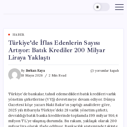
Skip
to
content
HABER
Türkiye’de İflas Edenlerin Sayısı
Artıyor: Batık Krediler 200 Milyar
Liraya Yaklaştı
Türkiye’de
By
Serkan Kaya
yorumlar kapalı
İflas
18 Mayıs 2026
2 Min Read
Edenlerin
Sayısı
Artıyor:
Türkiye’de bankalar, tahsil edemedikleri batık kredileri varlık
Batık
yönetim şirketlerine (VYŞ) devretmeye devam ediyor. Dünya
Krediler
200
Gazetesi köşe yazarı Naki Bakır’ın yaptığı analizlere göre,
Milyar
2025 yılı itibarıyla Türkiye’deki 28 varlık yönetim şirketi,
Liraya
devraldığı batık banka kredilerinde toplamda 199 milyar 916,4
Yaklaştı
milyon TL’ye ulaşmış durumda. Bu rakam, yaklaşık olarak 200
için
milyar lira olarak ifade ediliyor. Bankacılık sisteminde takipte