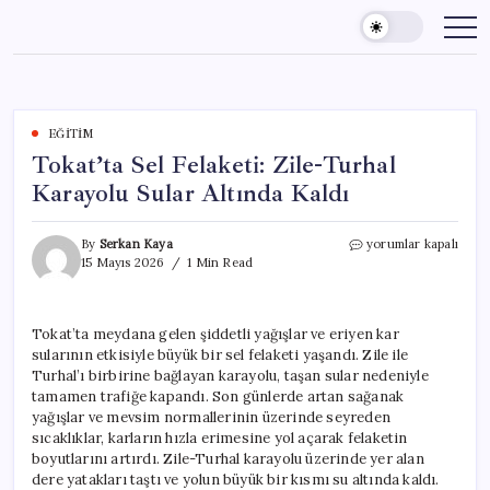
Skip
to
content
EĞITIM
Tokat’ta Sel Felaketi: Zile-Turhal
Karayolu Sular Altında Kaldı
Tokat’ta
By
Serkan Kaya
yorumlar kapalı
Sel
15 Mayıs 2026
1 Min Read
Felaketi:
Zile-
Turhal
Tokat’ta meydana gelen şiddetli yağışlar ve eriyen kar
Karayolu
sularının etkisiyle büyük bir sel felaketi yaşandı. Zile ile
Sular
Altında
Turhal’ı birbirine bağlayan karayolu, taşan sular nedeniyle
Kaldı
tamamen trafiğe kapandı. Son günlerde artan sağanak
için
yağışlar ve mevsim normallerinin üzerinde seyreden
sıcaklıklar, karların hızla erimesine yol açarak felaketin
boyutlarını artırdı. Zile-Turhal karayolu üzerinde yer alan
dere yatakları taştı ve yolun büyük bir kısmı su altında kaldı.