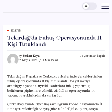
Skip
to
content
EĞITIM
Tekirdağ’da Fuhuş Operasyonunda 11
Kişi Tutuklandı
Tekirdağ’da
By
Serkan Kaya
yorumlar kapalı
Fuhuş
12 Mayıs 2026
1 Min Read
Operasyonunda
11
Kişi
Tekirdağ’ın Kapaklı ve Çerkezköy ilçelerinde gerçekleştirilen
Tutuklandı
fuhuş operasyonunda 11 kişi tutuklandı. Sosyal medya
için
aracılığıyla yabancı uyruklu kadınlara fuhuş yaptırdığı
belirlenen şüphelilere yönelik yürütülen operasyonda, 14
yabancı uyruklu kadın da kurtarıldı.
Çerkezköy Cumhuriyet Başsavcılığı’nın koordinasyonunda, İl
Emniyet Müdürlüğü Asayiş Şube Müdürlüğü ekipleri, sosyal