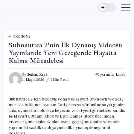
Skip
to
content
EKONOMI
Subnautica 2’nin İlk Oynanış Videosu
Yayınlandı: Yeni Gezegende Hayatta
Kalma Mücadelesi
Subnautica
By
Serkan Kaya
yorumlar kapalı
2’nin
11 Mayıs 2026
1 Min Read
İlk
Oynanış
Videosu
Subnautica 2 için bekleyiş sona yaklaşıyor! Unknown Worlds,
Yayınlandı:
merakla beklenen oyunun Early Access sürümüne sayılı günler
Yeni
Gezegende
kala, oyunculara oldukça heyecan verici yeni görüntüler sundu.
Hayatta
14 Mayıs’ta Steam, Xbox ve Epic Games Store üzerinden
Kalma
erken erişime açılacak olan oyun, geçtiğimiz hafta sonunda
Mücadelesi
yapılan iki saatlik canlı yayında ilk oynanış deneyimini
için
gösterdi.