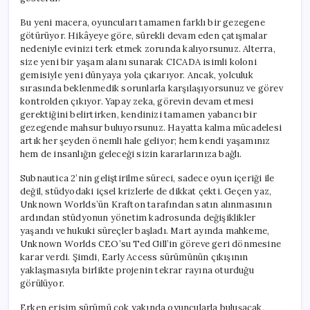
Bu yeni macera, oyuncuları tamamen farklı bir gezegene
götürüyor. Hikâyeye göre, sürekli devam eden çatışmalar
nedeniyle evinizi terk etmek zorunda kalıyorsunuz. Alterra,
size yeni bir yaşam alanı sunarak CICADA isimli koloni
gemisiyle yeni dünyaya yola çıkarıyor. Ancak, yolculuk
sırasında beklenmedik sorunlarla karşılaşıyorsunuz ve görev
kontrolden çıkıyor. Yapay zeka, görevin devam etmesi
gerektiğini belirtirken, kendinizi tamamen yabancı bir
gezegende mahsur buluyorsunuz. Hayatta kalma mücadelesi
artık her şeyden önemli hale geliyor; hem kendi yaşamınız
hem de insanlığın geleceği sizin kararlarınıza bağlı.
Subnautica 2’nin geliştirilme süreci, sadece oyun içeriği ile
değil, stüdyodaki içsel krizlerle de dikkat çekti. Geçen yaz,
Unknown Worlds’ün Krafton tarafından satın alınmasının
ardından stüdyonun yönetim kadrosunda değişiklikler
yaşandı ve hukuki süreçler başladı. Mart ayında mahkeme,
Unknown Worlds CEO’su Ted Gill’in göreve geri dönmesine
karar verdi. Şimdi, Early Access sürümünün çıkışının
yaklaşmasıyla birlikte projenin tekrar rayına oturduğu
görülüyor.
Erken erişim sürümü çok yakında oyuncularla buluşacak,