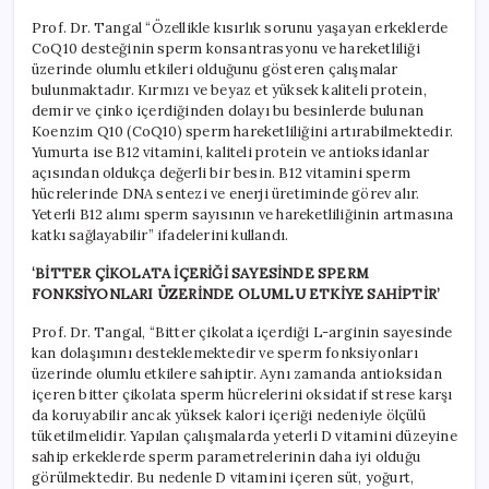
Prof. Dr. Tangal “Özellikle kısırlık sorunu yaşayan erkeklerde
CoQ10 desteğinin sperm konsantrasyonu ve hareketliliği
üzerinde olumlu etkileri olduğunu gösteren çalışmalar
bulunmaktadır. Kırmızı ve beyaz et yüksek kaliteli protein,
demir ve çinko içerdiğinden dolayı bu besinlerde bulunan
Koenzim Q10 (CoQ10) sperm hareketliliğini artırabilmektedir.
Yumurta ise B12 vitamini, kaliteli protein ve antioksidanlar
açısından oldukça değerli bir besin. B12 vitamini sperm
hücrelerinde DNA sentezi ve enerji üretiminde görev alır.
Yeterli B12 alımı sperm sayısının ve hareketliliğinin artmasına
katkı sağlayabilir” ifadelerini kullandı.
‘BİTTER ÇİKOLATA İÇERİĞİ SAYESİNDE SPERM
FONKSİYONLARI ÜZERİNDE OLUMLU ETKİYE SAHİPTİR’
Prof. Dr. Tangal, “Bitter çikolata içerdiği L-arginin sayesinde
kan dolaşımını desteklemektedir ve sperm fonksiyonları
üzerinde olumlu etkilere sahiptir. Aynı zamanda antioksidan
içeren bitter çikolata sperm hücrelerini oksidatif strese karşı
da koruyabilir ancak yüksek kalori içeriği nedeniyle ölçülü
tüketilmelidir. Yapılan çalışmalarda yeterli D vitamini düzeyine
sahip erkeklerde sperm parametrelerinin daha iyi olduğu
görülmektedir. Bu nedenle D vitamini içeren süt, yoğurt,