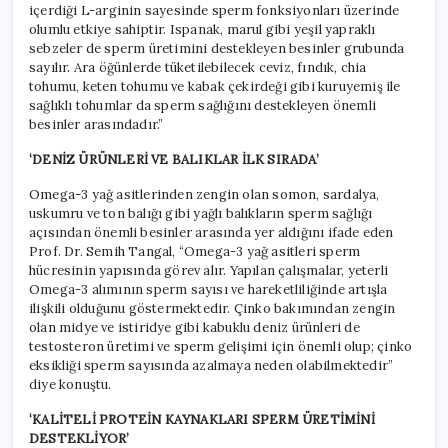
içerdiği L-arginin sayesinde sperm fonksiyonları üzerinde
olumlu etkiye sahiptir. Ispanak, marul gibi yeşil yapraklı
sebzeler de sperm üretimini destekleyen besinler grubunda
sayılır. Ara öğünlerde tüketilebilecek ceviz, fındık, chia
tohumu, keten tohumu ve kabak çekirdeği gibi kuruyemiş ile
sağlıklı tohumlar da sperm sağlığını destekleyen önemli
besinler arasındadır.”
‘DENİZ ÜRÜNLERİ VE BALIKLAR İLK SIRADA’
Omega-3 yağ asitlerinden zengin olan somon, sardalya,
uskumru ve ton balığı gibi yağlı balıkların sperm sağlığı
açısından önemli besinler arasında yer aldığını ifade eden
Prof. Dr. Semih Tangal, “Omega-3 yağ asitleri sperm
hücresinin yapısında görev alır. Yapılan çalışmalar, yeterli
Omega-3 alımının sperm sayısı ve hareketliliğinde artışla
ilişkili olduğunu göstermektedir. Çinko bakımından zengin
olan midye ve istiridye gibi kabuklu deniz ürünleri de
testosteron üretimi ve sperm gelişimi için önemli olup; çinko
eksikliği sperm sayısında azalmaya neden olabilmektedir”
diye konuştu.
‘KALİTELİ PROTEİN KAYNAKLARI SPERM ÜRETİMİNİ
DESTEKLİYOR’