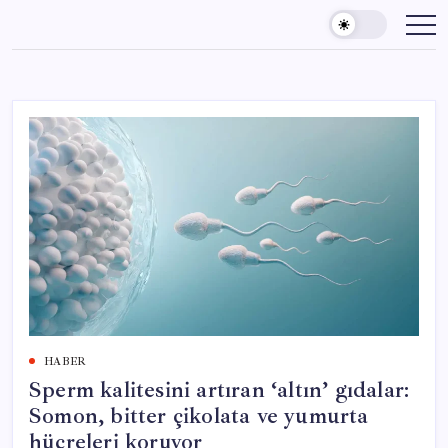
Skip
to
content
HABER
Sperm kalitesini artıran ‘altın’ gıdalar:
Somon, bitter çikolata ve yumurta
hücreleri koruyor