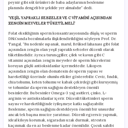
peynir gibi süt ürünleri de baba adaylarının beslenme
planında dengeli bir şekilde yer almalıdır” dedi.
‘YEŞİL YAPRAKLI SEBZELER VE C VİTAMİNİ AÇISINDAN
ZENGİN MEYVELER TÜKETİLMELİ’
Folat eksikliğinin sperm konsantrasyonunda düşüş ve sperm
DNA’sında bozulmalarla ilişkilendirildiğini söyleyen Prof. Dr.
Tangal, “Bu nedenle ıspanak, marul, Brüksel lahanası gibi folat
açısından zengin olan yeşil yapraklı sebzeler düzenli olarak
tüketilmelidir. Ayrıca turunçgiller, çilek ve kavun gibi C
vitamini açısından zengin meyveler de sperm hücrelerini
koruyan güçlü antioksidanlar içermektedir. Likopen
açısından zengin olan domatesin de sperm yapısı ve
hareketliliği üzerinde olumlu etkiler gösterebilir. Ceviz, fındık,
chia tohumu, keten tohumu ve kabak çekirdeği gibi kuruyemiş
ve tohumlar da sperm sağlığını destekleyen önemli
besinlerdir. Bu besinler Omega-3 yağ asitleri, çinko, L-
arginin ve antioksidanlar içerir. Düzenli tüketimleri sperm
sayısı ve hareketliliğinde iyileşmeye katkı sağlayabilir.
Beslenme, sperm sağlığını destekleyen önemli bir unsurdur
ancak tek başına mucize yaratmaz. Düzenli egzersiz yapmak,
ideal kiloyu korumak, sigaradan uzak durmak, stresten
kaçınmak da en az beslenme kadar önemlidir. Çocuk sahibi