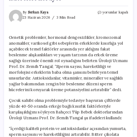
Sperm
By
Serkan Kaya
yorumlar kapalı
kalitesini
23 Haziran 2026
3 Min Read
artıran
‘altın’
gıdalar:
Genetik problemler, hormonal dengesizlikler, kromozomal
Somon,
anomaliler, varikosel gibi sebeplerin erkeklerde kısırlığa yol
bitter
çikolata
açabilecek temel faktörler arasında yer aldığını fakat
ve
beslenme alışkanlıkları ve yaşam tarzının da erkek üreme
yumurta
sağlığı üzerinde önemli rol oynadığını belirten Üroloji Uzmanı
hücreleri
Prof. Dr. Semih Tangal; “Sperm sayısı, hareketliliği ve
koruyor
morfolojisi erkeklerin baba olma şansını belirleyen temel
için
unsurlardır. Antioksidanlar, vitaminler, mineraller ve sağlıklı
yağlar bakımından zengin bir beslenme düzeni sperm
hücrelerini koruyarak üreme potansiyelini artırabilir” dedi.
Çocuk sahibi olma problemiyle tedaviye başvuran çiftlerde
yüzde 40-50 oranda erkeğe bağlı kısırlık faktörleriyle
karşılaşıldığını söyleyen Bahçeci Tüp Bebek doktorlarından
Üroloji Uzmanı Prof. Dr. Semih Tangal şu ifadeleri kullandı:
“İçerdiği kaliteli protein ve antioksidanlar açısından yumurta,
sperm sayısını ve hareketliliğini artırabilir. Bitter çikolata