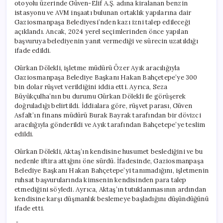
otoyolu üzerinde Güven-Elif A.Ş. adına kiralanan benzin
istasyonu ve AVM inşaatı bulunan ortaklık yapılarına dair
Gaziosmanpaşa Belediyesi’nden kazı izni talep edileceği
açıklandı. Ancak, 2024 yerel seçimlerinden önce yapılan
başvuruya belediyenin yanıt vermediği ve sürecin uzatıldığı
ifade edildi.
Gürkan Dölekli, işletme müdürü Özer Ayık aracılığıyla
Gaziosmanpaşa Belediye Başkanı Hakan Bahçetepe’ye 300
bin dolar rüşvet verildiğini iddia etti. Ayrıca, Seza
Büyükçulha’nın bu durumu Gürkan Dölekli ile görüşerek
doğruladığı belirtildi. İddialara göre, rüşvet parası, Güven
Asfalt’ın finans müdürü Burak Bayrak tarafından bir dövizci
aracılığıyla gönderildi ve Ayık tarafından Bahçetepe’ye teslim
edildi.
Gürkan Dölekli, Aktaş’ın kendisine husumet beslediğini ve bu
nedenle iftira attığını öne sürdü. İfadesinde, Gaziosmanpaşa
Belediye Başkanı Hakan Bahçetepe’yi tanımadığını, işletmenin
ruhsat başvurularında kimsenin kendisinden para talep
etmediğini söyledi. Ayrıca, Aktaş’ın tutuklanmasının ardından
kendisine karşı düşmanlık beslemeye başladığını düşündüğünü
ifade etti.