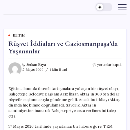
Skip
to
content
EĞITIM
Rüşvet İddiaları ve Gaziosmanpaşa’da
Yaşananlar
Rüşvet
By
Serkan Kaya
yorumlar kapalı
İddiaları
17 Mayıs 2026
1 Min Read
ve
Gaziosmanpaşa’da
Yaşananlar
Eğitim alanında önemli tartışmalara yol açan bir rüşvet olayı,
için
Bahçetepe Belediye Başkanı Aziz İhsan Aktaş’ın 300 bin dolar
rüşvetle suçlanmasıyla gündeme geldi. Ancak bu iddiayı Aktaş
dışında hiç kimse doğrulamadı. Savcılık, Aktaş’ın
samimiyetine inanarak Bahçetepe’ye ceza verilmesini talep
etti.
17 Mayıs 2026 tarihinde yayınlanan bir habere göre, TEM