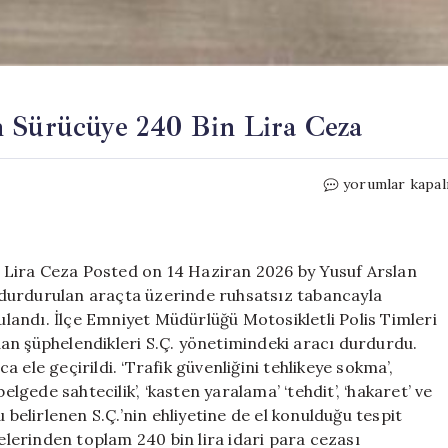
n Sürücüye 240 Bin Lira Ceza
Ruhsatsız
yorumlar kapal
Tabancayla
Yakalanan
Sürücüye
240
 Lira Ceza Posted on 14 Haziran 2026 by Yusuf Arslan
Bin
durdurulan araçta üzerinde ruhsatsız tabancayla
Lira
gulandı. İlçe Emniyet Müdürlüğü Motosikletli Polis Timleri
Ceza
an şüphelendikleri S.Ç. yönetimindeki aracı durdurdu.
için
 ele geçirildi. ‘Trafik güvenliğini tehlikeye sokma’,
elgede sahtecilik’, ‘kasten yaralama’ ‘tehdit’, ‘hakaret’ ve
 belirlenen S.Ç.’nin ehliyetine de el konulduğu tespit
delerinden toplam 240 bin lira idari para cezası