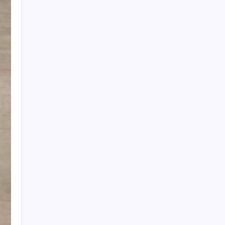
Fatma Kaplan Hürriyet görevden
uzaklaştırılmıştı: İzmit Belediyesi’nde
Başkanvekili belli oldu
Sayaç
Kategoriler
Eğitim
Ekonomi
Haber
Sağlık