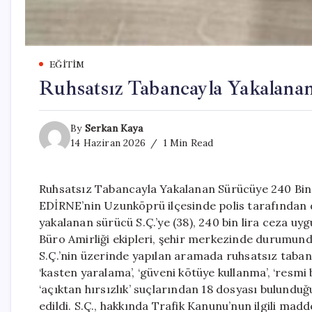
EĞITIM
Ruhsatsız Tabancayla Yakalana
By
Serkan Kaya
14 Haziran 2026
1 Min Read
Ruhsatsız Tabancayla Yakalanan Sürücüye 240 Bin
EDİRNE’nin Uzunköprü ilçesinde polis tarafından 
yakalanan sürücü S.Ç.’ye (38), 240 bin lira ceza uy
Büro Amirliği ekipleri, şehir merkezinde durumund
S.Ç.’nin üzerinde yapılan aramada ruhsatsız tabanca
‘kasten yaralama’, ‘güveni kötüye kullanma’, ‘resmi b
‘açıktan hırsızlık’ suçlarından 18 dosyası bulunduğu
edildi. S.Ç., hakkında Trafik Kanunu’nun ilgili mad