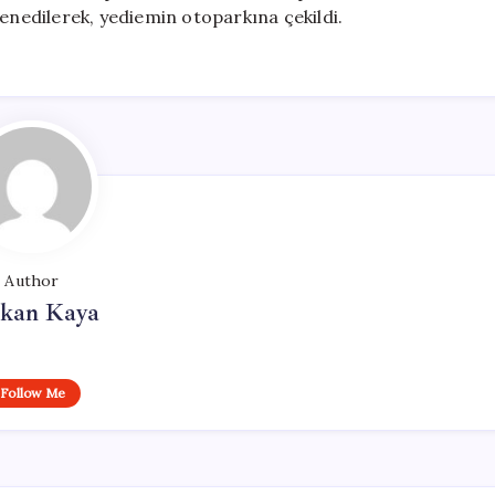
menedilerek, yediemin otoparkına çekildi.
Author
rkan Kaya
Follow Me