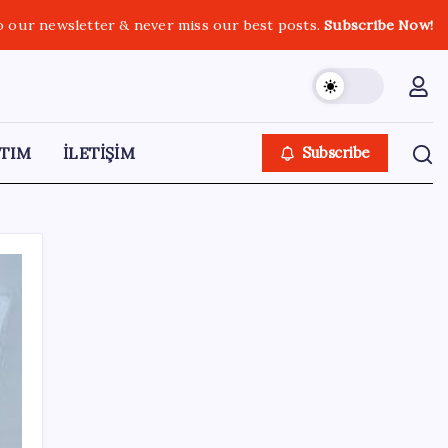
o our newsletter & never miss our best posts.
Subscribe Now!
TIM
İLETİŞİM
Subscribe
SON YAZILAR
HUAWEI Yeni Ekosistem Ürünlerini
Duyurdu: Pura 90s, MatePad Air 2026 ve