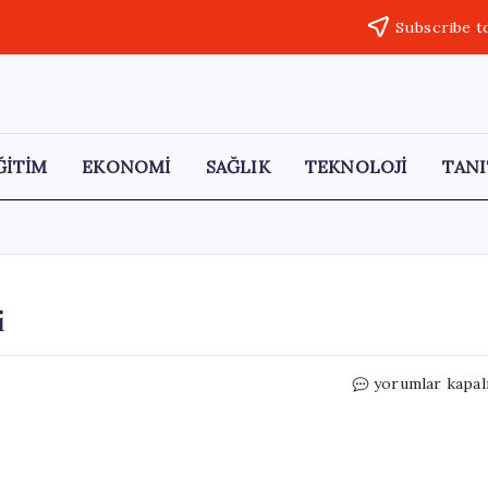
Subscribe t
ĞİTİM
EKONOMİ
SAĞLIK
TEKNOLOJİ
TANI
i
Reha
yorumlar kapal
Muhtar,
Hayatını
Kaybetti
için