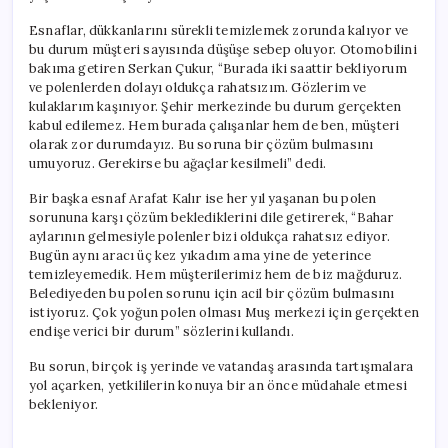
Esnaflar, dükkanlarını sürekli temizlemek zorunda kalıyor ve
bu durum müşteri sayısında düşüşe sebep oluyor. Otomobilini
bakıma getiren Serkan Çukur, “Burada iki saattir bekliyorum
ve polenlerden dolayı oldukça rahatsızım. Gözlerim ve
kulaklarım kaşınıyor. Şehir merkezinde bu durum gerçekten
kabul edilemez. Hem burada çalışanlar hem de ben, müşteri
olarak zor durumdayız. Bu soruna bir çözüm bulmasını
umuyoruz. Gerekirse bu ağaçlar kesilmeli” dedi.
Bir başka esnaf Arafat Kalır ise her yıl yaşanan bu polen
sorununa karşı çözüm beklediklerini dile getirerek, “Bahar
aylarının gelmesiyle polenler bizi oldukça rahatsız ediyor.
Bugün aynı aracı üç kez yıkadım ama yine de yeterince
temizleyemedik. Hem müşterilerimiz hem de biz mağduruz.
Belediyeden bu polen sorunu için acil bir çözüm bulmasını
istiyoruz. Çok yoğun polen olması Muş merkezi için gerçekten
endişe verici bir durum” sözlerini kullandı.
Bu sorun, birçok iş yerinde ve vatandaş arasında tartışmalara
yol açarken, yetkililerin konuya bir an önce müdahale etmesi
bekleniyor.