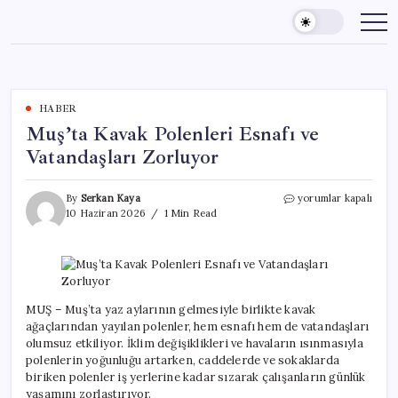
Skip
to
content
HABER
Muş’ta Kavak Polenleri Esnafı ve
Vatandaşları Zorluyor
Muş’ta
By
Serkan Kaya
yorumlar kapalı
Kavak
10 Haziran 2026
1 Min Read
Polenleri
Esnafı
ve
Vatandaşları
Zorluyor
için
MUŞ – Muş’ta yaz aylarının gelmesiyle birlikte kavak
ağaçlarından yayılan polenler, hem esnafı hem de vatandaşları
olumsuz etkiliyor. İklim değişiklikleri ve havaların ısınmasıyla
polenlerin yoğunluğu artarken, caddelerde ve sokaklarda
biriken polenler iş yerlerine kadar sızarak çalışanların günlük
yaşamını zorlaştırıyor.