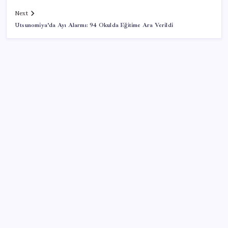
Next
Utsunomiya’da Ayı Alarmı: 94 Okulda Eğitime Ara Verildi
SON YAZILAR
250 milyar $’lık Kerkük ortaklığı
AÖL 3. Dönem sınav sonuçları açıklandı mı? Açık
Öğretim Lisesi sınav sonuçları nasıl ve nereden
öğrenilir?
Protein tutkusu ömrü kısaltıyor mu? Yüksek protein
trendine yeni uyarı