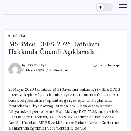
Skip
to
content
EĞITIM
MSB’den EFES-2026 Tatbikatı
Hakkında Önemli Açıklamalar
MSB’den
By
Serkan Kaya
yorumlar kapalı
EFES-
21 Mayıs 2026
2 Min Read
2026
Tatbikatı
Hakkında
21 Mayıs 2026 tarihinde Milli Savunma Bakanlığı (MSB), EFES-
Önemli
2026 Birleşik, Müşterek Fiili Atışlı Arazi Tatbikatı’na dair bir
Açıklamalar
için
basın bilgilendirme toplantısı gerçekleştirdi. Toplantıda,
“Tatbikata Libya bayrağı altında, tek Libya olarak katılan
Libya askeri personeline; Bot, Mayın/EYP, Tahkimat ve Beka,
Özel Kuvvet Harekatı, SAT/SAS, İlk Yardım ve Sıhhi Tedavi,
Amfibi Harekat, MEBS ve Muharebe Enkazı Arama Kurtarma
alanlarında eğitimler verilmektedir.” denildi.