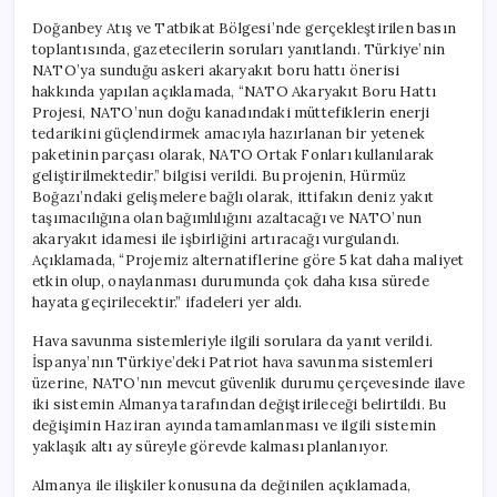
Doğanbey Atış ve Tatbikat Bölgesi’nde gerçekleştirilen basın
toplantısında, gazetecilerin soruları yanıtlandı. Türkiye’nin
NATO’ya sunduğu askeri akaryakıt boru hattı önerisi
hakkında yapılan açıklamada, “NATO Akaryakıt Boru Hattı
Projesi, NATO’nun doğu kanadındaki müttefiklerin enerji
tedarikini güçlendirmek amacıyla hazırlanan bir yetenek
paketinin parçası olarak, NATO Ortak Fonları kullanılarak
geliştirilmektedir.” bilgisi verildi. Bu projenin, Hürmüz
Boğazı’ndaki gelişmelere bağlı olarak, ittifakın deniz yakıt
taşımacılığına olan bağımlılığını azaltacağı ve NATO’nun
akaryakıt idamesi ile işbirliğini artıracağı vurgulandı.
Açıklamada, “Projemiz alternatiflerine göre 5 kat daha maliyet
etkin olup, onaylanması durumunda çok daha kısa sürede
hayata geçirilecektir.” ifadeleri yer aldı.
Hava savunma sistemleriyle ilgili sorulara da yanıt verildi.
İspanya’nın Türkiye’deki Patriot hava savunma sistemleri
üzerine, NATO’nın mevcut güvenlik durumu çerçevesinde ilave
iki sistemin Almanya tarafından değiştirileceği belirtildi. Bu
değişimin Haziran ayında tamamlanması ve ilgili sistemin
yaklaşık altı ay süreyle görevde kalması planlanıyor.
Almanya ile ilişkiler konusuna da değinilen açıklamada,