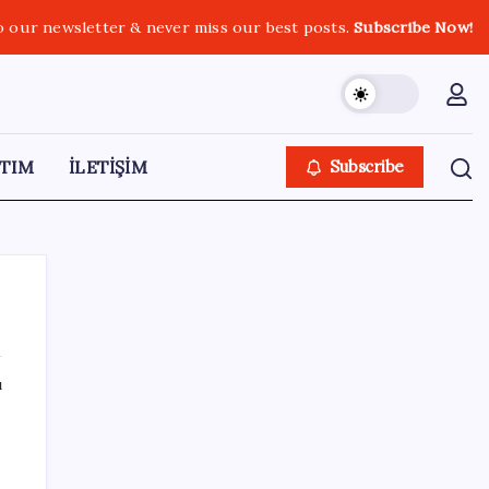
o our newsletter & never miss our best posts.
Subscribe Now!
TIM
İLETİŞİM
Subscribe
ı
SON YAZILAR
250 milyar $’lık Kerkük ortaklığı