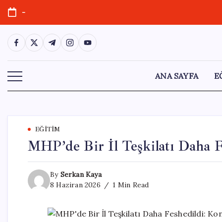
Skip
-
to
content
https://www.facebook.com/
https://twitter.com/
https://t.me/
https://www.instagram.com/
https://youtube.com/
ANA SAYFA
E
EĞITIM
MHP’de Bir İl Teşkilatı Daha F
By
Serkan Kaya
8 Haziran 2026
1 Min Read