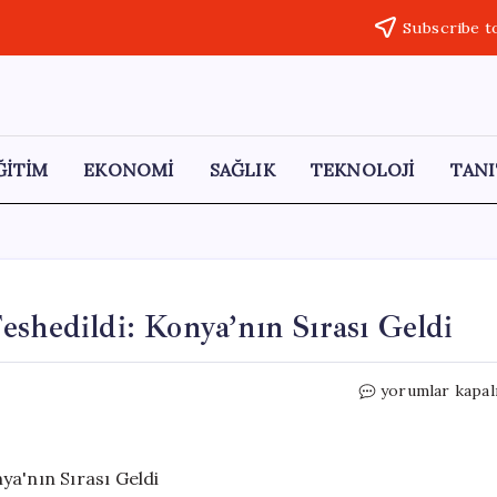
Subscribe t
ĞİTİM
EKONOMİ
SAĞLIK
TEKNOLOJİ
TANI
eshedildi: Konya’nın Sırası Geldi
MHP’de
yorumlar kapal
Bir
İl
Teşkilatı
Daha