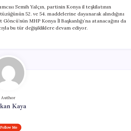
Feshedildi:
cısı Semih Yalçın, partinin Konya il teşkilatının
Konya’nın
n tüzüğünün 52. ve 54. maddelerine dayanarak alındığını
Sırası
dat Göncü’nün MHP Konya İl Başkanlığı’na atanacağını da
Geldi
için
ıyla bu tür değişikliklere devam ediyor.
Author
rkan Kaya
Follow Me