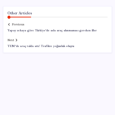
Other Articles
Previous
Yapay zekaya göre Türkiye’de asla araç alınmaması gereken iller
Next
TEM’de araç takla attı! Trafikte yoğunluk oluştu
SON YAZILAR
250 milyar $’lık Kerkük ortaklığı