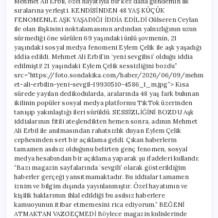
Mehmet Ali Erbil, özel hayatıyla bir kez daha gündemin ilk
sessizliğini
sıralarına yerleşti. KENDİSİNDEN 48 YAŞ KÜÇÜK
bozdu
için
FENOMENLE AŞK YAŞADIĞI İDDİA EDİLDİ Gülseren Ceylan
ile olan ilişkisini noktalamasının ardından yalnızlığının uzun
sürmediği öne sürülen 69 yaşındaki ünlü şovmenin, 21
yaşındaki sosyal medya fenomeni Eylem Çelik ile aşk yaşadığı
iddia edildi. Mehmet Ali Erbil’in ‘yeni sevgilisi’ olduğu iddia
edilmişti! 21 yaşındaki Eylem Çelik sessizliğini bozdu”
src=”https://foto.sondakika.com/haber/2026/06/09/mehm
et-ali-erbilin-yeni-sevgil-19930510-4586_1_m.jpg”> Kısa
sürede yayılan dedikodularda, aralarında 48 yaş fark bulunan
ikilinin popüler sosyal medya platformu TikTok üzerinden
tanışıp yakınlaştığı ileri sürüldü. SESSİZLİĞİNİ BOZDU Aşk
iddialarının fitili ateşlendikten hemen sonra, adının Mehmet
Ali Erbil ile anılmasından rahatsızlık duyan Eylem Çelik
cephesinden sert bir açıklama geldi. Çıkan haberlerin
tamamen asılsız olduğunu belirten genç fenomen, sosyal
medya hesabından bir açıklama yaparak şu ifadeleri kullandı:
“Bazı magazin sayfalarında ‘sevgili’ olarak gösterildiğim
haberler gerçeği yansıtmamaktadır. Bu iddialar tamamen
iznim ve bilgim dışında yayınlanmıştır. Özel hayatımın ve
kişilik haklarımın ihlal edildiği bu asılsız haberlere
kamuoyunun itibar etmemesini rica ediyorum.” BEĞENİ
ATMAKTAN VAZGEÇMEDİ Böylece magazin kulislerinde