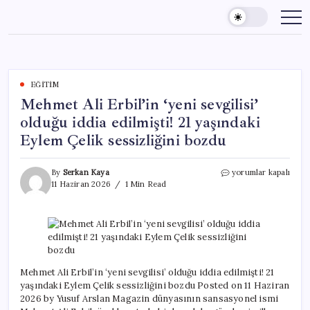
Skip
to
content
EĞITIM
Mehmet Ali Erbil’in ‘yeni sevgilisi’
olduğu iddia edilmişti! 21 yaşındaki
Eylem Çelik sessizliğini bozdu
Mehmet
By
Serkan Kaya
yorumlar kapalı
Ali
11 Haziran 2026
1 Min Read
Erbil’in
‘yeni
sevgilisi’
olduğu
iddia
edilmişti!
21
Mehmet Ali Erbil’in ‘yeni sevgilisi’ olduğu iddia edilmişti! 21
yaşındaki
yaşındaki Eylem Çelik sessizliğini bozdu Posted on 11 Haziran
Eylem
2026 by Yusuf Arslan Magazin dünyasının sansasyonel ismi
Çelik