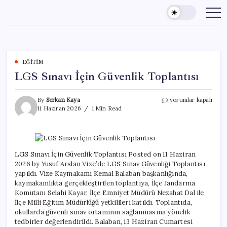
Skip
to
content
EĞITIM
LGS Sınavı İçin Güvenlik Toplantısı
LGS
By
Serkan Kaya
yorumlar kapalı
Sınavı
11 Haziran 2026
1 Min Read
İçin
Güvenlik
Toplantısı
için
LGS Sınavı İçin Güvenlik Toplantısı Posted on 11 Haziran
2026 by Yusuf Arslan Vize’de LGS Sınav Güvenliği Toplantısı
yapıldı. Vize Kaymakamı Kemal Balaban başkanlığında,
kaymakamlıkta gerçekleştirilen toplantıya, İlçe Jandarma
Komutanı Selahi Kayar, İlçe Emniyet Müdürü Nezahat Dal ile
İlçe Milli Eğitim Müdürlüğü yetkilileri katıldı. Toplantıda,
okullarda güvenli sınav ortamının sağlanmasına yönelik
tedbirler değerlendirildi. Balaban, 13 Haziran Cumartesi