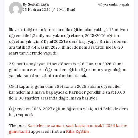
Karneler
By
Serkan Kaya
yorumlar kapalı
ne
25 Haziran 2026
1 Min Read
zaman,
saat
kaçta
İlk ve ortaöğretim kurumlarında eğitim alan yaklaşık 18 milyon
alınacak?
öğrenci ile 1,2 milyona yakın öğretmen, 2025-2026 eğitim
2026
karne
öğretim yılı için 8 Eylül 2025’te ders başı yaptı. Birinci dönem
günü
ara tatili 10-14 Kasım 2025, ikinci dönem ara tatili ise 16-20
tarihi
Mart tarihlerinde yapıldı.
için
2 Şubat’ta başlayan ikinci dönem ise 26 Haziran 2026 Cuma
günü sona erecek. Öğrenciler, eğitim öğretimin yorgunluğunu
yarınki son ders zilinin ardından atacak.
Okul kapanış günü olan 26 Haziran 2026 sabahı öğrenciler
karnelerini almaya başlayacak. Karneler genellikle saat 10.00
ile 11.00 saatleri arasında dağıtılmaya başlıyor.
Öğrenciler, 2026-2027 eğitim öğretim yılı için 14 Eylül’de ders
başı yapacak.
The post
Karneler ne zaman, saat kaçta alınacak? 2026 karne
günü tarihi
appeared first on
Kilis Egitim
.