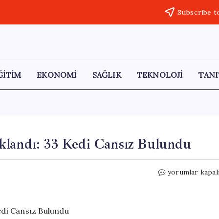
Subscribe t
ĞİTİM
EKONOMİ
SAĞLIK
TEKNOLOJİ
TANI
klandı: 33 Kedi Cansız Bulundu
İzmir’de
yorumlar kapal
Veteriner
Hekim
Tutuklandı:
33