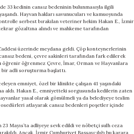
Kedi
de 33 kedinin cansız bedeninin bulunmasıyla ilgili
Cansız
e yaşandı. Hayvan hakları savunucuları ve kamuoyunda
Bulundu
ontrolle serbest bırakılan veteriner hekim Hakan E., İzmir
için
e tekrar gözaltına alındı ve mahkeme tarafından
 Caddesi üzerinde meydana geldi. Çöp konteynerlerinin
cansız bedeni, çevre sakinleri tarafından fark edilerek
umu öğrenir öğrenmez Çevre, İmar, Orman ve Hayvanlara
 bir adli soruşturma başlattı.
celeyen emniyet, özel bir klinikte çalışan 41 yaşındaki
na aldı. Hakan E., emniyetteki sorgusunda kedilerin zaten
hayvanlar yasal olarak gömülmeli ya da belediyeye teslim
prosedürleri atlayarak cansız bedenleri poşetler içinde
 23 Mayıs’ta adliyeye sevk edildi ve nöbetçi sulh ceza
bırakıldı. Ancak, İzmir Cumhuriyet Başsavcılığı bu karara