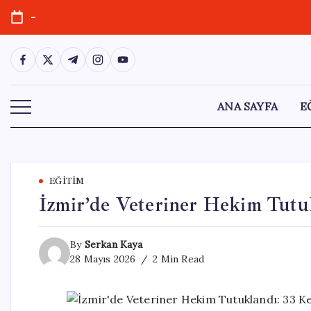
Skip
-
to
content
https://www.facebook.com/
https://twitter.com/
https://t.me/
https://www.instagram.com/
https://youtube.com/
ANA SAYFA
E
EĞITIM
İzmir’de Veteriner Hekim Tutu
By
Serkan Kaya
28 Mayıs 2026
2 Min Read