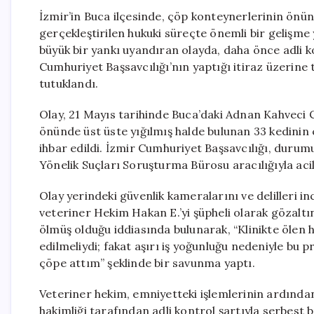
İzmir’in Buca ilçesinde, çöp konteynerlerinin önün
gerçekleştirilen hukuki süreçte önemli bir gelişm
büyük bir yankı uyandıran olayda, daha önce adli k
Cumhuriyet Başsavcılığı’nın yaptığı itiraz üzerin
tutuklandı.
Olay, 21 Mayıs tarihinde Buca’daki Adnan Kahveci
önünde üst üste yığılmış halde bulunan 33 kedinin 
ihbar edildi. İzmir Cumhuriyet Başsavcılığı, dur
Yönelik Suçları Soruşturma Bürosu aracılığıyla acil
Olay yerindeki güvenlik kameralarını ve delilleri in
veteriner Hekim Hakan E.’yi şüpheli olarak gözaltı
ölmüş olduğu iddiasında bulunarak, “Klinikte ölen 
edilmeliydi; fakat aşırı iş yoğunluğu nedeniyle bu 
çöpe attım” şeklinde bir savunma yaptı.
Veteriner hekim, emniyetteki işlemlerinin ardından
hakimliği tarafından adli kontrol şartıyla serbest 