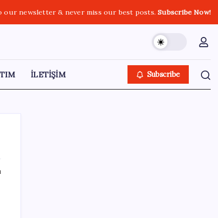
o our newsletter & never miss our best posts.
Subscribe Now!
TIM
İLETİŞİM
Subscribe
ı
SON YAZILAR
250 milyar $’lık Kerkük ortaklığı