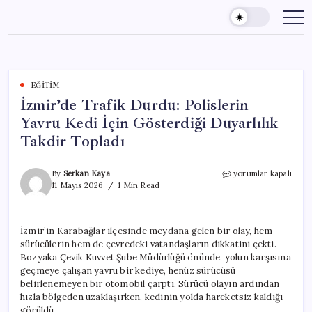
Skip
to
content
EĞITIM
İzmir’de Trafik Durdu: Polislerin
Yavru Kedi İçin Gösterdiği Duyarlılık
Takdir Topladı
İzmir’de
By
Serkan Kaya
yorumlar kapalı
Trafik
11 Mayıs 2026
1 Min Read
Durdu:
Polislerin
Yavru
İzmir’in Karabağlar ilçesinde meydana gelen bir olay, hem
Kedi
sürücülerin hem de çevredeki vatandaşların dikkatini çekti.
İçin
Gösterdiği
Bozyaka Çevik Kuvvet Şube Müdürlüğü önünde, yolun karşısına
Duyarlılık
geçmeye çalışan yavru bir kediye, henüz sürücüsü
Takdir
belirlenemeyen bir otomobil çarptı. Sürücü olayın ardından
Topladı
hızla bölgeden uzaklaşırken, kedinin yolda hareketsiz kaldığı
için
görüldü.