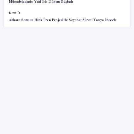
Mücadelesinde Yeni Bir Dönem Başladı
Next
Ankara-Samsun Hızlı Tren Projesi ile Seyahat Süresi Yarıya İnecek
SON YAZILAR
250 milyar $’lık Kerkük ortaklığı
AÖL 3. Dönem sınav sonuçları açıklandı mı? Açık
Öğretim Lisesi sınav sonuçları nasıl ve nereden
öğrenilir?
Protein tutkusu ömrü kısaltıyor mu? Yüksek protein