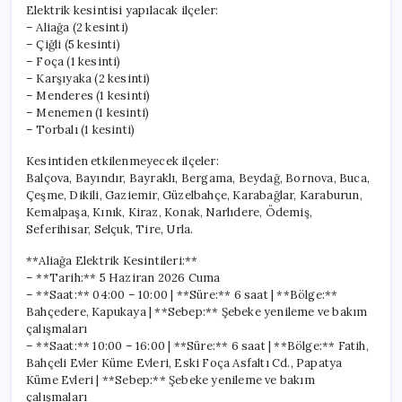
Elektrik kesintisi yapılacak ilçeler:
– Aliağa (2 kesinti)
– Çiğli (5 kesinti)
– Foça (1 kesinti)
– Karşıyaka (2 kesinti)
– Menderes (1 kesinti)
– Menemen (1 kesinti)
– Torbalı (1 kesinti)
Kesintiden etkilenmeyecek ilçeler:
Balçova, Bayındır, Bayraklı, Bergama, Beydağ, Bornova, Buca,
Çeşme, Dikili, Gaziemir, Güzelbahçe, Karabağlar, Karaburun,
Kemalpaşa, Kınık, Kiraz, Konak, Narlıdere, Ödemiş,
Seferihisar, Selçuk, Tire, Urla.
**Aliağa Elektrik Kesintileri:**
– **Tarih:** 5 Haziran 2026 Cuma
– **Saat:** 04:00 – 10:00 | **Süre:** 6 saat | **Bölge:**
Bahçedere, Kapukaya | **Sebep:** Şebeke yenileme ve bakım
çalışmaları
– **Saat:** 10:00 – 16:00 | **Süre:** 6 saat | **Bölge:** Fatih,
Bahçeli Evler Küme Evleri, Eski Foça Asfaltı Cd., Papatya
Küme Evleri | **Sebep:** Şebeke yenileme ve bakım
çalışmaları