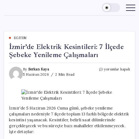
Skip
to
content
EĞITIM
İzmir’de Elektrik Kesintileri: 7 İlçede
Şebeke Yenileme Çalışmaları
İzmir’de
By
Serkan Kaya
yorumlar kapalı
Elektrik
5 Haziran 2026
2 Min Read
Kesintileri:
7
İlçede
Şebeke
Yenileme
Çalışmaları
İzmir’de 5 Haziran 2026 Cuma günü, şebeke yenileme
için
çalışmaları nedeniyle 7 ilçede toplam 13 farklı bölgede elektrik
kesintisi yaşanacak. Kesintiler, belirli saat dilimlerinde
gerçekleşecek ve bu süreçte bazı mahalleler etkilenmeyecek.
İşte detaylar: