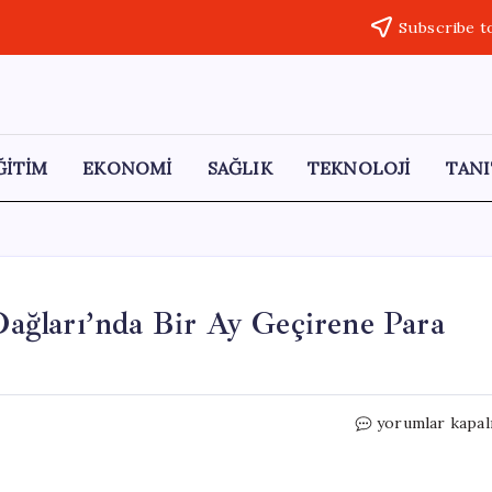
Subscribe t
ĞİTİM
EKONOMİ
SAĞLIK
TEKNOLOJİ
TANI
 Dağları’nda Bir Ay Geçirene Para
İtalya’dan
yorumlar kapal
Yenilikçi
Proje:
Alp