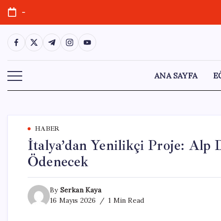
Skip
-
to
content
https://www.facebook.com/
https://twitter.com/
https://t.me/
https://www.instagram.com/
https://youtube.com/
ANA SAYFA
E
HABER
İtalya’dan Yenilikçi Proje: Alp
Ödenecek
By
Serkan Kaya
16 Mayıs 2026
1 Min Read