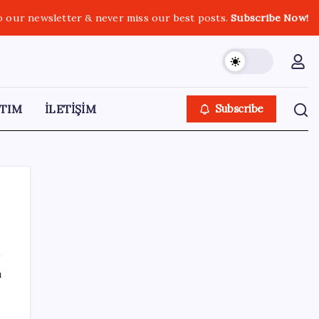
o our newsletter & never miss our best posts.
Subscribe Now!
TIM
İLETİŞİM
Subscribe
SON YAZILAR
ı
250 milyar $’lık Kerkük ortaklığı