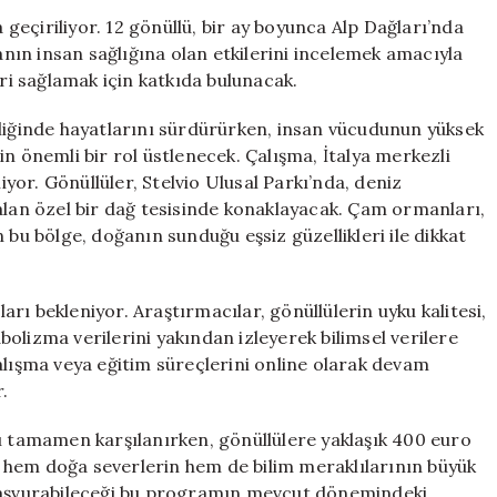
Dağları’nda
a geçiriliyor. 12 gönüllü, bir ay boyunca Alp Dağları’nda
Bir
fanın insan sağlığına olan etkilerini incelemek amacıyla
Ay
eri sağlamak için katkıda bulunacak.
Geçirene
Para
şliğinde hayatlarını sürdürürken, insan vücudunun yüksek
Ödenecek
n önemli bir rol üstlenecek. Çalışma, İtalya merkezli
için
or. Gönüllüler, Stelvio Ulusal Parkı’nda, deniz
alan özel bir dağ tesisinde konaklayacak. Çam ormanları,
an bu bölge, doğanın sunduğu eşsiz güzellikleri ile dikkat
rı bekleniyor. Araştırmacılar, gönüllülerin uyku kalitesi,
abolizma verilerini yakından izleyerek bilimsel verilere
alışma veya eğitim süreçlerini online olarak devam
.
tamamen karşılanırken, gönüllülere yaklaşık 400 euro
m, hem doğa severlerin hem de bilim meraklılarının büyük
rin başvurabileceği bu programın mevcut dönemindeki