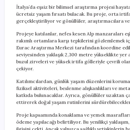
İtalya’da eşsiz bir bilimsel araştırma projesi hayat
ücretsiz yaşam fırsatı bulacak. Bu proje, orta irti
gerçekleştiriliyor ve gönüllüler, araştırmacılara v
Projeye katılanlar, nefes kesen Alp manzaraları e
rakımlı ortamlara karşı tepkilerini gözlemlemek içi
Eurac Araştırma Merkezi tarafından koordine ediliy
seviyesinden yaklaşık 2,300 metre yükseklikte yer 
buzul zirveleri ve yüksek irtifa gölleriyle çevrili ol
çekiyor.
Katılımcılardan, günlük yaşam düzenlerini korumala
fiziksel aktiviteleri, beslenme alışkanlıkları ve met
katkıda bulunacaklar. Ayrıca, gönüllüler uzaktan ç
ettirerek doğal yaşam rutinlerini sürdürebilecekler
Proje kapsamında konaklama ve yemek masrafları 
ödeme yapılacağı belirtiliyor. Bu yenilikçi yaklaşı
ilgisini çekti. Ancak yalnızca sağlıklı yetişkinle