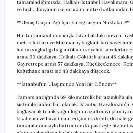
tamamladığımızda, Halkalı-İstanbul Havalimanı-G
ve hızlı, dünyanın ise en uzun metro hatlarından bi
**Geniş Ulaşım Ağı İçin Entegrasyon Noktaları**
Hattın tamamlanmasıyla İstanbul’daki mevcut raylı
metro hatları ve Marmaray bağlantıları sayesinde 
hattın sağladığı bağlantıların seyahat sürelerine et
arası 30 dakikaya, Halkalı-Göktürk arası 43 dakika
Gayrettepe arası 57 dakikaya, Küçükçekmece-Keme
Kağıthane arası ise 48 dakikaya düşecek.”
**İstanbul’un Ulaşımında Yeni Bir Dönem**
Tamamlandığında 69 kilometrelik bir uzunluğa ulaşa
sistemlerinden biri olacak. İstanbul Havalimanı’nı şe
bağlayarak trafik yoğunluğunu azaltmayı planlıyor. 
kısalması ve havalimanı erişiminin konforlu hale ge
tamamlanmasıyla hattın tam kapasiteyle hizmet ve
ağını güçlendiren bu büyük proje, kentin ulaşım 