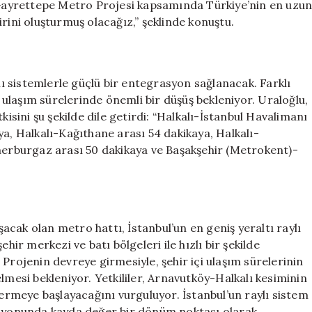
ayrettepe Metro Projesi kapsamında Türkiye’nin en uzu
rini oluşturmuş olacağız,” şeklinde konuştu.
 sistemlerle güçlü bir entegrasyon sağlanacak. Farklı
ulaşım sürelerinde önemli bir düşüş bekleniyor. Uraloğlu,
kisini şu şekilde dile getirdi: “Halkalı-İstanbul Havalimanı
ya, Halkalı-Kağıthane arası 54 dakikaya, Halkalı-
rburgaz arası 50 dakikaya ve Başakşehir (Metrokent)-
cak olan metro hattı, İstanbul’un en geniş yeraltı raylı
hir merkezi ve batı bölgeleri ile hızlı bir şekilde
Projenin devreye girmesiyle, şehir içi ulaşım sürelerinin
lmesi bekleniyor. Yetkililer, Arnavutköy-Halkalı kesiminin
rmeye başlayacağını vurguluyor. İstanbul’un raylı sistem
vizyonunda kayda değer bir dönüm noktası olarak