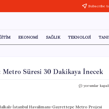
Subscribe t
ĞİTİM
EKONOMİ
SAĞLIK
TEKNOLOJİ
TANI
: Metro Süresi 30 Dakikaya İnecek
İstanbul’un
yorumlar kapal
Ulaşımında
Devrim:
Metro
Süresi
 Halkalı-İstanbul Havalimanı-Gayrettepe Metro Projesi