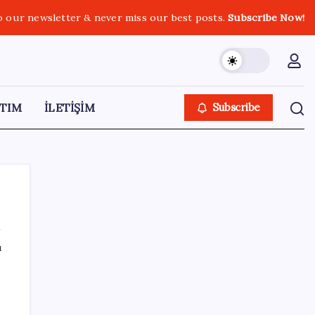
o our newsletter & never miss our best posts.
Subscribe Now!
TIM
İLETİŞİM
Subscribe
ı
SON YAZILAR
Köprülere talip olan Fransız şirket
komşunun elektriğini döşüyor