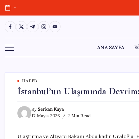
Skip
-
to
content
https://www.facebook.com/
https://twitter.com/
https://t.me/
https://www.instagram.com/
https://youtube.com/
ANA SAYFA
E
HABER
İstanbul’un Ulaşımında Devrim
By
Serkan Kaya
17 Mayıs 2026
2 Min Read
Ulaştırma ve Altyapı Bakanı Abdulkadir Uraloğlu,