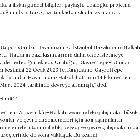
30
a ilişkin güncel bilgileri paylaştı. Uraloğlu, projenin
Dakikaya
olduğunu belirterek, hattın kademeli olarak hizmete
İnecek
için
ttepe-İstanbul Havalimanı ve İstanbul Havalimanı-Halkal
tti. Hatların bazı kısımlarının daha önce işletmeye
kilde ilerlediğini ekledi. Uraloğlu, “Gayrettepe-İstanbul
nı kesimini 22 Ocak 2023’te, Kağıthane-Gayrettepe
k. İstanbul Havalimanı-Halkalı hattının 14 kilometrelik
art 2024 tarihinde devreye alınmıştı,” dedi.
lindi**
lometrelik Arnavutköy-Halkalı kesimindeki çalışmalar büyük
syonlar ve çevre düzenlemeleri için son aşamaların
 son incelemeleri tamamladık, peyzaj ve çevre çalışmalarında
üreçlerinde de sona yaklaştık. Bu kesimi