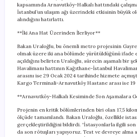
kapsamında Arnavutköy-Halkalı hattındaki çalışmalar
İstanbul’un ulaşım ağı üzerindeki etkisinin büyük 
alındığını hatırlattı.
**İki Ana Hat Üzerinden İlerliyor**
Bakan Uraloğlu, bu önemli metro projesinin Gayre
olmak üzere iki ana bölümde yürütüldüğünü ifade e
açıldığını belirten Uraloğlu, sürecin aşamalı bir şe
Havalimanı hattının Kağıthane-İstanbul Havalima
arasını ise 29 Ocak 2024 tarihinde hizmete açmıştı
Kargo Terminali-Arnavutköy Hastane arası ise 19 M
**Arnavutköy-Halkalı Kesiminde Son Aşamalara Ge
Projenin en kritik bölümlerinden biri olan 17,5 ki
ölçüde tamamlandı. Bakan Uraloğlu, özellikle ista
gerçekleştirildiğini bildirdi. “İstasyonlarla ilgili
da son rötuşları yapıyoruz. Test ve devreye alma s