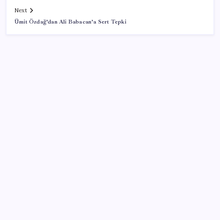
Next
Ümit Özdağ’dan Ali Babacan’a Sert Tepki
SON YAZILAR
250 milyar $’lık Kerkük ortaklığı
AÖL 3. Dönem sınav sonuçları açıklandı mı? Açık
Öğretim Lisesi sınav sonuçları nasıl ve nereden
öğrenilir?
Protein tutkusu ömrü kısaltıyor mu? Yüksek protein
trendine yeni uyarı