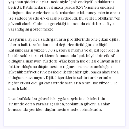
yaşanan şiddet olayları nedeniyle “çok endişeli” olduklarını
belirtti. Katılımcıların yalnızca yüzde 6,5’i “kısmen endişeli”
olduğunu ifade ederken, saldırılardan etkilenmeyenlerin oranı
ise sadece yüzde 4,7 olarak kaydedildi. Bu veriler, okulların “en
güvenli alanlar” olması gerektiği inancında ciddi bir zafiyet
yaşandığını göstermekte.
Araştırma, ayrıca saldırganların profillerinde öne çıkan dijital
izlerin halk tarafından nasıl değerlendirildiğini de ölçtü.
Katılımcıların yüzde 57,6’sı, sosyal medya ve dijital içeriklerin
bu tür saldırıları tetikleme konusunda “çok büyük bir etkisi”
olduğuna inanıyor. Yüzde 31,4’lük kesim ise dijital dünyanın bir
faktör olduğunu düşünmesine rağmen, esas sorumluluğun
güvenlik zafiyetleri ve psikolojik etkenler gibi başka alanlarda
olduğunu savunuyor. Dijital içeriklerin saldırılar üzerinde
hiçbir etkisi olduğu kanaatinde olanların oranı ise yüzde 8 ile
sınırlı kaldı.
İstanbul’daki bu güvenlik kaygıları, şehrin sakinlerinin
zihninde derin yaralar açarken, toplumun güvenli alanlar
konusunda yeniden düşünmesine neden olmaktadır.