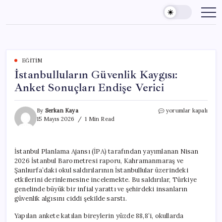
Skip
to
content
EĞITIM
İstanbulluların Güvenlik Kaygısı:
Anket Sonuçları Endişe Verici
İstanbulluların
By
Serkan Kaya
yorumlar kapalı
Güvenlik
15 Mayıs 2026
1 Min Read
Kaygısı:
Anket
Sonuçları
İstanbul Planlama Ajansı (İPA) tarafından yayımlanan Nisan
Endişe
2026 İstanbul Barometresi raporu, Kahramanmaraş ve
Verici
için
Şanlıurfa’daki okul saldırılarının İstanbullular üzerindeki
etkilerini derinlemesine incelemekte. Bu saldırılar, Türkiye
genelinde büyük bir infial yarattı ve şehirdeki insanların
güvenlik algısını ciddi şekilde sarstı.
Yapılan ankete katılan bireylerin yüzde 88,8’i, okullarda