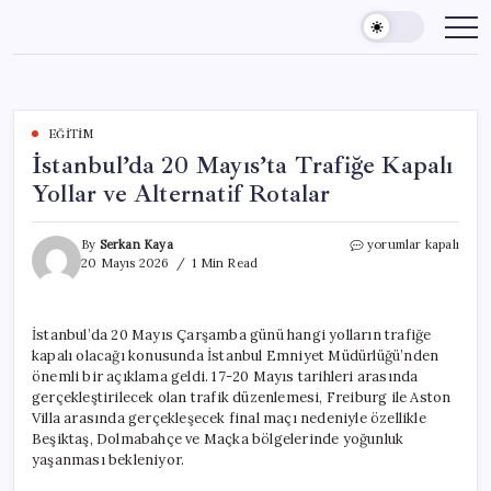
Skip
to
content
EĞITIM
İstanbul’da 20 Mayıs’ta Trafiğe Kapalı
Yollar ve Alternatif Rotalar
İstanbul’da
By
Serkan Kaya
yorumlar kapalı
20
20 Mayıs 2026
1 Min Read
Mayıs’ta
Trafiğe
Kapalı
İstanbul’da 20 Mayıs Çarşamba günü hangi yolların trafiğe
Yollar
kapalı olacağı konusunda İstanbul Emniyet Müdürlüğü’nden
ve
Alternatif
önemli bir açıklama geldi. 17-20 Mayıs tarihleri arasında
Rotalar
gerçekleştirilecek olan trafik düzenlemesi, Freiburg ile Aston
için
Villa arasında gerçekleşecek final maçı nedeniyle özellikle
Beşiktaş, Dolmabahçe ve Maçka bölgelerinde yoğunluk
yaşanması bekleniyor.