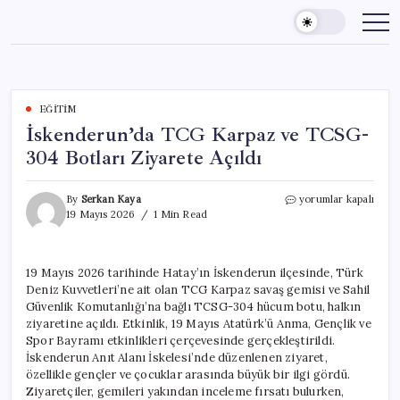
Skip
to
content
EĞITIM
İskenderun’da TCG Karpaz ve TCSG-
304 Botları Ziyarete Açıldı
İskenderun’da
By
Serkan Kaya
yorumlar kapalı
TCG
19 Mayıs 2026
1 Min Read
Karpaz
ve
TCSG-
19 Mayıs 2026 tarihinde Hatay’ın İskenderun ilçesinde, Türk
304
Deniz Kuvvetleri’ne ait olan TCG Karpaz savaş gemisi ve Sahil
Botları
Ziyarete
Güvenlik Komutanlığı’na bağlı TCSG-304 hücum botu, halkın
Açıldı
ziyaretine açıldı. Etkinlik, 19 Mayıs Atatürk’ü Anma, Gençlik ve
için
Spor Bayramı etkinlikleri çerçevesinde gerçekleştirildi.
İskenderun Anıt Alanı İskelesi’nde düzenlenen ziyaret,
özellikle gençler ve çocuklar arasında büyük bir ilgi gördü.
Ziyaretçiler, gemileri yakından inceleme fırsatı bulurken,