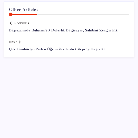
Other Articles
Previous
Bitpazarında Bulunan 20 Dolarlık Bilgisayar, Sahibini Zengin Etti
Next
Çek Cumhuriyeti’nden Öğrenciler Göbeklitepe’yi Keşfetti
SON YAZILAR
250 milyar $’lık Kerkük ortaklığı