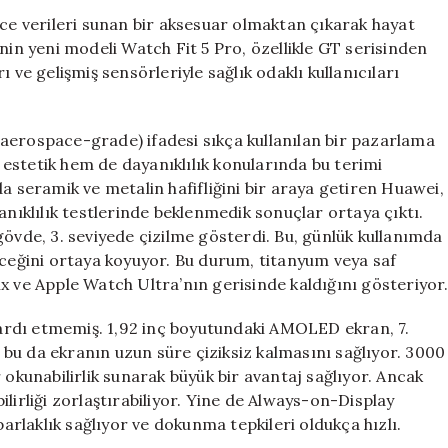
Pro
sadece verileri sunan bir aksesuar olmaktan çıkarak hayat
İncelemesi:
nin yeni modeli Watch Fit 5 Pro, özellikle GT serisinden
Garmin
 ve gelişmiş sensörleriyle sağlık odaklı kullanıcıları
ve
Apple
ile
aerospace-grade) ifadesi sıkça kullanılan bir pazarlama
Yarışacak
estetik hem de dayanıklılık konularında bu terimi
mı?
a seramik ve metalin hafifliğini bir araya getiren Huawei,
için
anıklılık testlerinde beklenmedik sonuçlar ortaya çıktı.
gövde, 3. seviyede çizilme gösterdi. Bu, günlük kullanımda
eceğini ortaya koyuyor. Bu durum, titanyum veya saf
x ve Apple Watch Ultra’nın gerisinde kaldığını gösteriyor
ardı etmemiş. 1,92 inç boyutundaki AMOLED ekran, 7.
bu da ekranın uzun süre çiziksiz kalmasını sağlıyor. 3000
 okunabilirlik sunarak büyük bir avantaj sağlıyor. Ancak
lirliği zorlaştırabiliyor. Yine de Always-on-Display
parlaklık sağlıyor ve dokunma tepkileri oldukça hızlı.