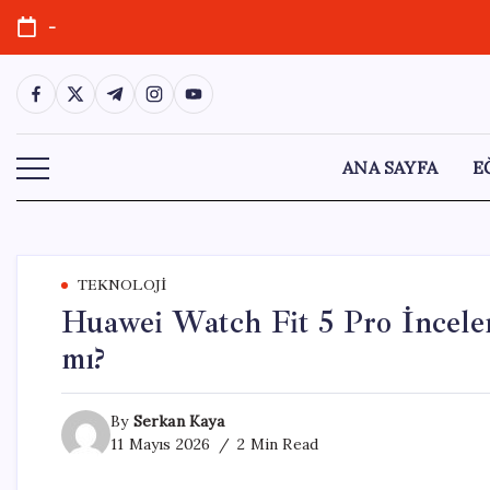
Skip
-
to
content
https://www.facebook.com/
https://twitter.com/
https://t.me/
https://www.instagram.com/
https://youtube.com/
ANA SAYFA
E
TEKNOLOJI
Huawei Watch Fit 5 Pro İncelem
mı?
By
Serkan Kaya
11 Mayıs 2026
2 Min Read