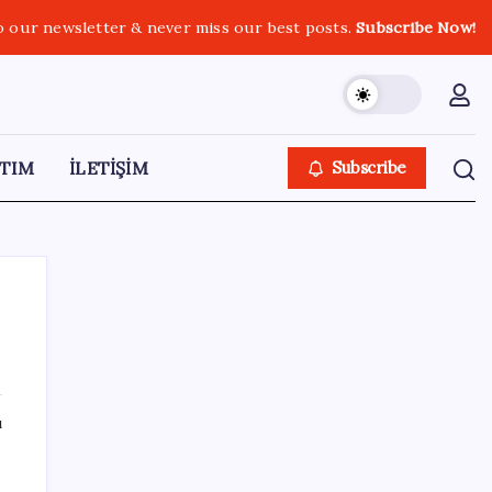
o our newsletter & never miss our best posts.
Subscribe Now!
TIM
İLETİŞİM
Subscribe
SON YAZILAR
ı
OpenAI’ın İlk Cihazı için Fiyat ve Tasarım
Belli Oldu