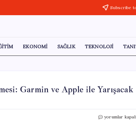
Subscribe t
ĞİTİM
EKONOMİ
SAĞLIK
TEKNOLOJİ
TANI
esi: Garmin ve Apple ile Yarışacak
Huawei
yorumlar kapal
Watch
Fit
5