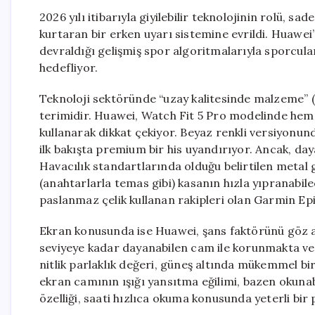
2026 yılı itibarıyla giyilebilir teknolojinin rolü, 
kurtaran bir erken uyarı sistemine evrildi. Huawei’
devraldığı gelişmiş spor algoritmalarıyla sporcuları
hedefliyor.
Teknoloji sektöründe “uzay kalitesinde malzeme” (
terimidir. Huawei, Watch Fit 5 Pro modelinde hem 
kullanarak dikkat çekiyor. Beyaz renkli versiyonund
ilk bakışta premium bir his uyandırıyor. Ancak, day
Havacılık standartlarında olduğu belirtilen metal 
(anahtarlarla temas gibi) kasanın hızla yıpranabil
paslanmaz çelik kullanan rakipleri olan Garmin Epi
Ekran konusunda ise Huawei, şans faktörünü göz 
seviyeye kadar dayanabilen cam ile korunmakta ve 
nitlik parlaklık değeri, güneş altında mükemmel bir
ekran camının ışığı yansıtma eğilimi, bazen okunabi
özelliği, saati hızlıca okuma konusunda yeterli bir 