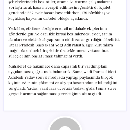
şebekelerindeki kesintiler, arama-kurtarma çalışmalarını
zorlaştırarak hasarın tespit edilmesini geciktirdi. Eyalet
genelinde 227 evde hasar kaydedilirken, 179 büyükbaş ve
küçükbaş hayvanın da telef olduğu açıklandı.
Yetkililer, etkilenen bölgelere acil müdahale ekiplerinin
gönderildiğini ve özellikle kırsal kesimlerdeki evler, tarım
alanları ve elektrik altyapısının ciddi zarar gördüğünü belirtti.
Uttar Pradesh Başbakanı Yogi Adityanath, ilgili kurumlara
mağdurların hızlı bir şekilde desteklenmesi ve tazminat
süreçlerinin başlatılması talimatını verdi.
Muhalefet de hükümete daha kapsamlı bir yardım planı
uygulanması çağrısında bulunarak, Samajwadi Partisi lideri
Akhilesh Yadav sosyal medyada yaptığı paylaşımda birçok
kişinin evlerinin çökmesi ve altyapı hasarından etkilendiğini
vurguladı. Yadav, yaralılara ücretsiz tedavi, gıda, temiz su ve
geçici barınma sağlanması gerektiğinin altını çizdi.