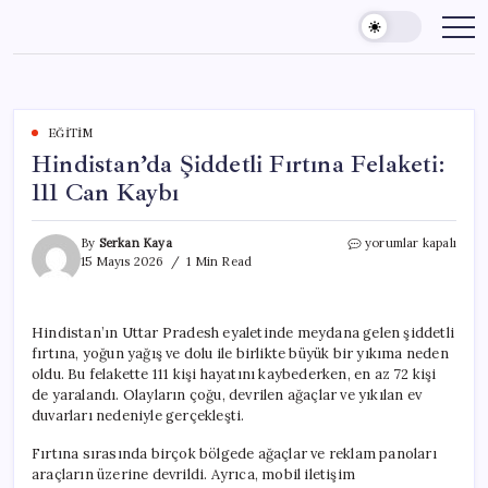
Skip
to
content
EĞITIM
Hindistan’da Şiddetli Fırtına Felaketi:
111 Can Kaybı
Hindistan’da
By
Serkan Kaya
yorumlar kapalı
Şiddetli
15 Mayıs 2026
1 Min Read
Fırtına
Felaketi:
111
Hindistan’ın Uttar Pradesh eyaletinde meydana gelen şiddetli
Can
fırtına, yoğun yağış ve dolu ile birlikte büyük bir yıkıma neden
Kaybı
için
oldu. Bu felakette 111 kişi hayatını kaybederken, en az 72 kişi
de yaralandı. Olayların çoğu, devrilen ağaçlar ve yıkılan ev
duvarları nedeniyle gerçekleşti.
Fırtına sırasında birçok bölgede ağaçlar ve reklam panoları
araçların üzerine devrildi. Ayrıca, mobil iletişim