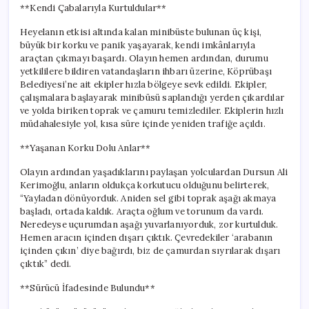
**Kendi Çabalarıyla Kurtuldular**
Heyelanın etkisi altında kalan minibüste bulunan üç kişi,
büyük bir korku ve panik yaşayarak, kendi imkânlarıyla
araçtan çıkmayı başardı. Olayın hemen ardından, durumu
yetkililere bildiren vatandaşların ihbarı üzerine, Köprübaşı
Belediyesi’ne ait ekipler hızla bölgeye sevk edildi. Ekipler,
çalışmalara başlayarak minibüsü saplandığı yerden çıkardılar
ve yolda biriken toprak ve çamuru temizlediler. Ekiplerin hızlı
müdahalesiyle yol, kısa süre içinde yeniden trafiğe açıldı.
**Yaşanan Korku Dolu Anlar**
Olayın ardından yaşadıklarını paylaşan yolculardan Dursun Ali
Kerimoğlu, anların oldukça korkutucu olduğunu belirterek,
“Yayladan dönüyorduk. Aniden sel gibi toprak aşağı akmaya
başladı, ortada kaldık. Araçta oğlum ve torunum da vardı.
Neredeyse uçurumdan aşağı yuvarlanıyorduk, zor kurtulduk.
Hemen aracın içinden dışarı çıktık. Çevredekiler ‘arabanın
içinden çıkın’ diye bağırdı, biz de çamurdan sıyrılarak dışarı
çıktık” dedi.
**Sürücü İfadesinde Bulundu**