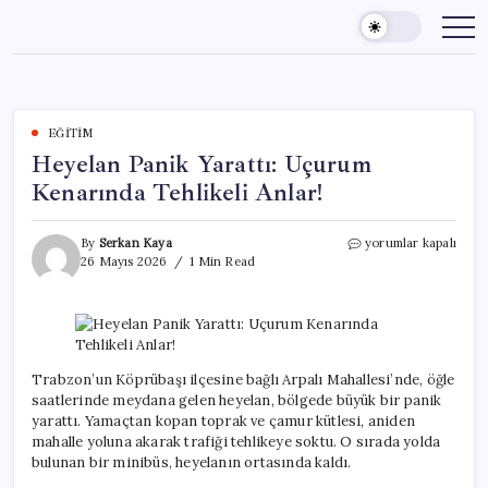
Skip
to
content
EĞITIM
Heyelan Panik Yarattı: Uçurum
Kenarında Tehlikeli Anlar!
Heyelan
By
Serkan Kaya
yorumlar kapalı
Panik
26 Mayıs 2026
1 Min Read
Yarattı:
Uçurum
Kenarında
Tehlikeli
Anlar!
için
Trabzon’un Köprübaşı ilçesine bağlı Arpalı Mahallesi’nde, öğle
saatlerinde meydana gelen heyelan, bölgede büyük bir panik
yarattı. Yamaçtan kopan toprak ve çamur kütlesi, aniden
mahalle yoluna akarak trafiği tehlikeye soktu. O sırada yolda
bulunan bir minibüs, heyelanın ortasında kaldı.