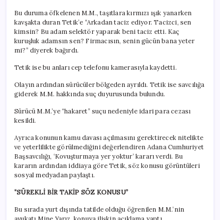
Bu duruma öfkelenen M.M., taşıtlara kırmızı ışık yanarken
kavşakta duran Tetik’e “Arkadan taciz ediyor. Tacizci, sen
kimsin? Bu adam selektör yaparak beni taciz etti. Kaç
kuruşluk adamsın sen? Firmacısın, senin gücün bana yeter
mi?” diyerek bağırdı.
Tetik ise bu anları cep telefonu kamerasıyla kaydetti.
Olayın ardından sürücüler bölgeden ayrıldı. Tetik ise savcılığa
giderek M.M. hakkında suç duyurusunda bulundu.
Sürücü M.M.’ye “hakaret” suçu nedeniyle idari para cezası
kesildi.
Ayrıca konunun kamu davası açılmasını gerektirecek nitelikte
ve yeterlilikte görülmediğini değerlendiren Adana Cumhuriyet
Başsavcılığı, ‘Kovuşturmaya yer yoktur’ kararı verdi. Bu
kararın ardından iddiaya göre Tetik, söz konusu görüntüleri
sosyal medyadan paylaştı.
“SÜREKLİ BİR TAKİP SÖZ KONUSU”
Bu sırada yurt dışında tatilde olduğu öğrenilen M.M.’nin
avukatı Mine Yarız, konuya ilişkin açıklama yaptı.