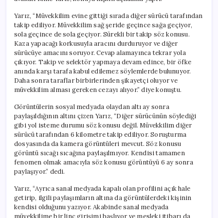
Yarız, “Müvekkilim evine gittiği sırada diğer sürücü tarafından
takip ediliyor. Müvekkilim sağ şeride geçince sağa geçiyor,
sola geçince de sola geçiyor. Sürekli bir takip söz konusu.
Kaza yapacağı korkusuyla aracını durduruyor ve diğer
sürücüye amacını soruyor. Cevap alamayınca tekrar yola
çıkıyor. Takip ve selektör yapmaya devam edince, bir öfke
anında karşı tarafa kabul edilemez söylemlerde bulunuyor.
Daha sonra taraflar birbirlerinden şikayetçi oluyor ve
müvekkilim alması gereken cezayı alıyor.” diye konuştu.
Görüntülerin sosyal medyada olaydan altı ay sonra
paylaşıldığının altını çizen Yarız, “Diğer sürücünün söylediği
gibi yol isteme durumu söz konusu değil. Müvekkilim diğer
sürücü tarafından 6 kilometre takip ediliyor. Soruşturma
dosyasında da kamera görüntüleri mevcut. Söz konusu
görüntü sıcağı sıcağına paylaşılmıyor. Kendisi tamamen
fenomen olmak amacıyla söz konusu görüntüyü 6 ay sonra
paylaşıyor.” dedi.
Yarız, “Ayrıca sanal medyada kapalı olan profilini açık hale
getirip, ilgili paylaşımların altına da görüntülerdeki kişinin
kendisi olduğunu yazıyor. Akabinde sanal medyada
müvekkilime bir linç girişimi başlıyor ve mesleki itibarı da