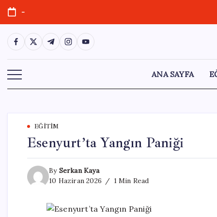
Skip
-
to
content
https://www.facebook.com/
https://twitter.com/
https://t.me/
https://www.instagram.com/
https://youtube.com/
ANA SAYFA
E
EĞITIM
Esenyurt’ta Yangın Paniği
By
Serkan Kaya
10 Haziran 2026
1 Min Read