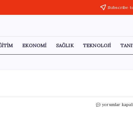
Subscribe t
ĞİTİM
EKONOMİ
SAĞLIK
TEKNOLOJİ
TANI
Esenyurt’ta
yorumlar kapal
Yangın
Paniği
için