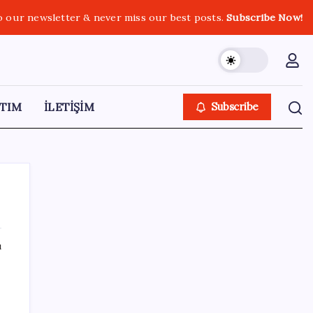
o our newsletter & never miss our best posts.
Subscribe Now!
TIM
İLETİŞİM
Subscribe
ı
SON YAZILAR
Android 17 bazı Galaxy modelleri için veda
güncellemesi olacak