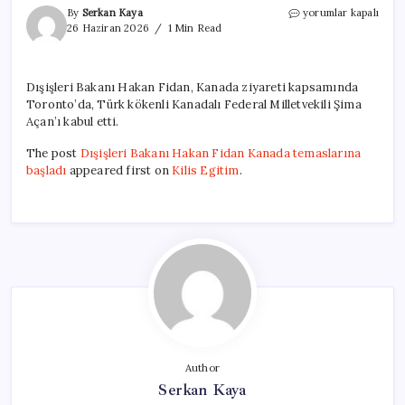
Dışişleri
By
Serkan Kaya
yorumlar kapalı
Bakanı
26 Haziran 2026
1 Min Read
Hakan
Fidan
Kanada
Dışişleri Bakanı Hakan Fidan, Kanada ziyareti kapsamında
temaslarına
Toronto’da, Türk kökenli Kanadalı Federal Milletvekili Şima
başladı
için
Açan’ı kabul etti.
The post
Dışişleri Bakanı Hakan Fidan Kanada temaslarına
başladı
appeared first on
Kilis Egitim
.
Author
Serkan Kaya