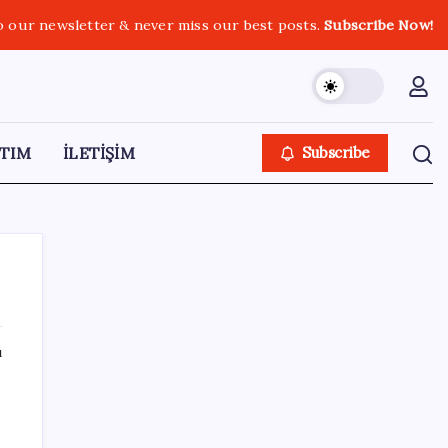
o our newsletter & never miss our best posts.
Subscribe Now!
TIM
İLETİŞİM
Subscribe
ı
SON YAZILAR
Pezeşkiyan: Teslim olmaya zorlanırsak
savaşırız, boyun eğmeyiz