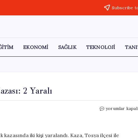
Subscribe t
ĞİTİM
EKONOMİ
SAĞLIK
TEKNOLOJİ
TANI
ası: 2 Yaralı
D100
yorumlar kapal
Kara
Yolunda
Otomobil
Kazası:
azasında iki kişi yaralandı. Kaza, Tosya ilçesi ile