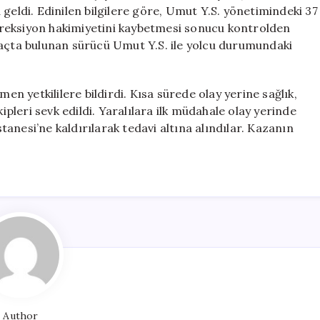
2
geldi. Edinilen bilgilere göre, Umut Y.S. yönetimindeki 37
Yaralı
reksiyon hakimiyetini kaybetmesi sonucu kontrolden
için
raçta bulunan sürücü Umut Y.S. ile yolcu durumundaki
 yetkililere bildirdi. Kısa sürede olay yerine sağlık,
kipleri sevk edildi. Yaralılara ilk müdahale olay yerinde
anesi’ne kaldırılarak tedavi altına alındılar. Kazanın
Author