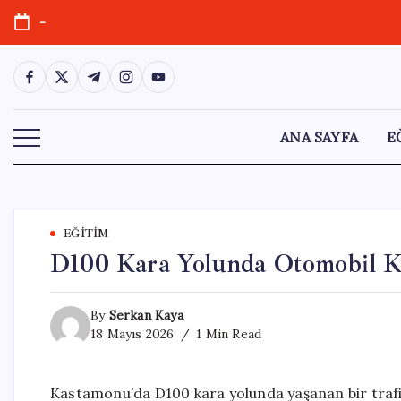
Skip
-
to
content
https://www.facebook.com/
https://twitter.com/
https://t.me/
https://www.instagram.com/
https://youtube.com/
ANA SAYFA
E
EĞITIM
D100 Kara Yolunda Otomobil Kaz
By
Serkan Kaya
18 Mayıs 2026
1 Min Read
Kastamonu’da D100 kara yolunda yaşanan bir trafik k