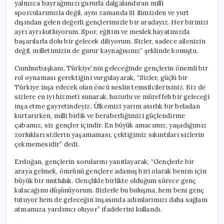
yalnızca bayrağımızı gururla dalgalandıran milli
sporcularımızla değil, aynı zamanda 81 ilimizden ve yurt
dışından gelen değerli gençlerimizle bir aradayız. Her birinizi
ayrı ayrı kutluyorum. Spor, eğitim ve meslek hayatınızda
başarılarla dolu bir gelecek diliyorum. Sizler, sadece ailenizin
değil, milletimizin de gurur kaynağısınız” şeklinde konuştu.
Cumhurbaşkanı, Türkiye’nin geleceğinde gençlerin önemli bir
rol oynaması gerektiğini vurgulayarak, “Sizler, güçlü bir
Türkiye inşa edecek olan öncü neslin temsilcilerisiniz. Biz de
sizlere en iyi hizmeti sunarak, huzurlu ve müreffeh bir geleceği
inşa etme gayretindeyiz. Ülkemizi yarım asırlık bir beladan
kurtarırken, milli birlik ve beraberliğimizi güçlendirme
çabamız, siz gençler içindir. En büyük amacımız, yaşadığımız
zorlukları sizlerin yaşamaması, çektiğimiz sıkıntıları sizlerin
çekmemesidir” dedi.
Erdoğan, gençlerin sorularını yanıtlayarak, “Gençlerle bir
araya gelmek, ömrünü gençlere adamış biri olarak benim için
büyük bir mutluluk. Gençlikle birlikte olduğum sürece genç
kalacağımı düşünüyorum. Sizlerle bu buluşma, hem beni genç
tutuyor hem de geleceğin inşasında adımlarımızı daha sağlam
atmamıza yardımcı oluyor” ifadelerini kullandı.