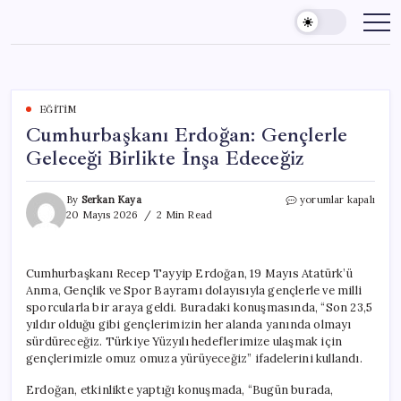
Skip
to
content
EĞITIM
Cumhurbaşkanı Erdoğan: Gençlerle
Geleceği Birlikte İnşa Edeceğiz
Cumhurbaşkanı
By
Serkan Kaya
yorumlar kapalı
Erdoğan:
20 Mayıs 2026
2 Min Read
Gençlerle
Geleceği
Birlikte
Cumhurbaşkanı Recep Tayyip Erdoğan, 19 Mayıs Atatürk’ü
İnşa
Anma, Gençlik ve Spor Bayramı dolayısıyla gençlerle ve milli
Edeceğiz
için
sporcularla bir araya geldi. Buradaki konuşmasında, “Son 23,5
yıldır olduğu gibi gençlerimizin her alanda yanında olmayı
sürdüreceğiz. Türkiye Yüzyılı hedeflerimize ulaşmak için
gençlerimizle omuz omuza yürüyeceğiz” ifadelerini kullandı.
Erdoğan, etkinlikte yaptığı konuşmada, “Bugün burada,