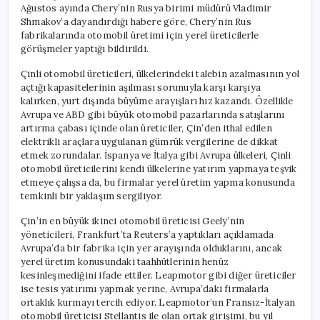
Ağustos ayında Chery’nin Rusya birimi müdürü Vladimir
Shmakov’a dayandırdığı habere göre, Chery’nin Rus
fabrikalarında otomobil üretimi için yerel üreticilerle
görüşmeler yaptığı bildirildi.
Çinli otomobil üreticileri, ülkelerindeki talebin azalmasının yol
açtığı kapasitelerinin aşılması sorunuyla karşı karşıya
kalırken, yurt dışında büyüme arayışları hız kazandı. Özellikle
Avrupa ve ABD gibi büyük otomobil pazarlarında satışlarını
artırma çabası içinde olan üreticiler, Çin’den ithal edilen
elektrikli araçlara uygulanan gümrük vergilerine de dikkat
etmek zorundalar. İspanya ve İtalya gibi Avrupa ülkeleri, Çinli
otomobil üreticilerini kendi ülkelerine yatırım yapmaya teşvik
etmeye çalışsa da, bu firmalar yerel üretim yapma konusunda
temkinli bir yaklaşım sergiliyor.
Çin’in en büyük ikinci otomobil üreticisi Geely’nin
yöneticileri, Frankfurt’ta Reuters’a yaptıkları açıklamada
Avrupa’da bir fabrika için yer arayışında olduklarını, ancak
yerel üretim konusundaki taahhütlerinin henüz
kesinleşmediğini ifade ettiler. Leapmotor gibi diğer üreticiler
ise tesis yatırımı yapmak yerine, Avrupa’daki firmalarla
ortaklık kurmayı tercih ediyor. Leapmotor’un Fransız-İtalyan
otomobil üreticisi Stellantis ile olan ortak girişimi, bu yıl