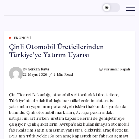
Skip
to
content
EKONOMI
Çinli Otomobil Üreticilerinden
Türkiye’ye Yatırım Uyarısı
Çinli
By
Serkan Kaya
yorumlar kapalı
Otomobil
22 Mayıs 2026
2 Min Read
Üreticilerinden
Türkiye’ye
Yatırım
Çin Ticaret Bakanlığı, otomobil sektöründeki üreticilere,
Uyarısı
Türkiye’nin de dahil olduğu bazı ülkelerde imalat tesisi
için
yatırımları yapmanın potansiyel riskleri hakkında uyarılarda
bulundu. Çinli otomobil markaları, Avrupa pazarındaki
satışlarını artırırken, üretim kapasitelerini de genişletmeye
çalışıyor. Çinli şirketlerin, Avrupa’daki kullanılmayan otomobil
fabrikalarını satın almasının yanı sıra, elektrikli araç üreticisi
BYD’nin Türkiye’de 150 bin araç kapasiteli bir fabrika açmayı