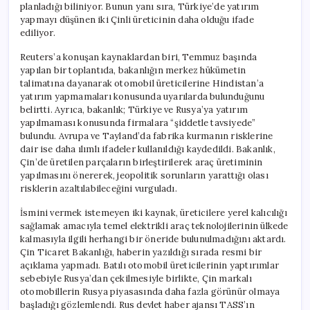
planladığı biliniyor. Bunun yanı sıra, Türkiye’de yatırım
yapmayı düşünen iki Çinli üreticinin daha olduğu ifade
ediliyor.
Reuters’a konuşan kaynaklardan biri, Temmuz başında
yapılan bir toplantıda, bakanlığın merkez hükümetin
talimatına dayanarak otomobil üreticilerine Hindistan’a
yatırım yapmamaları konusunda uyarılarda bulunduğunu
belirtti. Ayrıca, bakanlık; Türkiye ve Rusya’ya yatırım
yapılmaması konusunda firmalara “şiddetle tavsiyede”
bulundu. Avrupa ve Tayland’da fabrika kurmanın risklerine
dair ise daha ılımlı ifadeler kullanıldığı kaydedildi. Bakanlık,
Çin’de üretilen parçaların birleştirilerek araç üretiminin
yapılmasını önererek, jeopolitik sorunların yarattığı olası
risklerin azaltılabileceğini vurguladı.
İsmini vermek istemeyen iki kaynak, üreticilere yerel kalıcılığı
sağlamak amacıyla temel elektrikli araç teknolojilerinin ülkede
kalmasıyla ilgili herhangi bir öneride bulunulmadığını aktardı.
Çin Ticaret Bakanlığı, haberin yazıldığı sırada resmi bir
açıklama yapmadı. Batılı otomobil üreticilerinin yaptırımlar
sebebiyle Rusya’dan çekilmesiyle birlikte, Çin markalı
otomobillerin Rusya piyasasında daha fazla görünür olmaya
başladığı gözlemlendi. Rus devlet haber ajansı TASS’ın