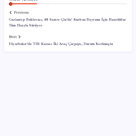
Previous
Gaziantep Baklavası, 48 Saatte Çin’de! Kurban Bayramı İçin Hazırlıklar
Tüm Hızıyla Sürüyor
Next
Diyarbakır’da TIR Kazası: İki Araç Çarpıştı, Durum Korkunçtu
SON YAZILAR
250 milyar $’lık Kerkük ortaklığı
AÖL 3. Dönem sınav sonuçları açıklandı mı? Açık