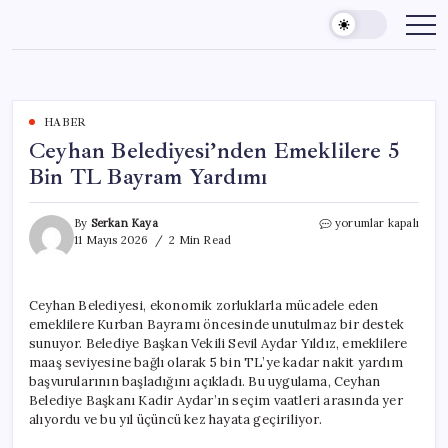
Skip
to
content
HABER
Ceyhan Belediyesi’nden Emeklilere 5
Bin TL Bayram Yardımı
Ceyhan
By
Serkan Kaya
yorumlar kapalı
Belediyesi’nden
11 Mayıs 2026
2 Min Read
Emeklilere
5
Bin
Ceyhan Belediyesi, ekonomik zorluklarla mücadele eden
TL
emeklilere Kurban Bayramı öncesinde unutulmaz bir destek
Bayram
Yardımı
sunuyor. Belediye Başkan Vekili Sevil Aydar Yıldız, emeklilere
için
maaş seviyesine bağlı olarak 5 bin TL’ye kadar nakit yardım
başvurularının başladığını açıkladı. Bu uygulama, Ceyhan
Belediye Başkanı Kadir Aydar’ın seçim vaatleri arasında yer
alıyordu ve bu yıl üçüncü kez hayata geçiriliyor.