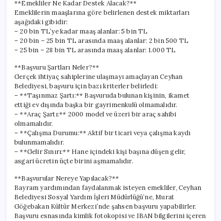
**Emekliler Ne Kadar Destek Alacak?**
Emeklilerin maaşlarına göre belirlenen destek miktarları
aşağıdaki gibidir:
– 20 bin TL’ye kadar maaş alanlar: 5 bin TL
– 20 bin – 25 bin TL arasında maaş alanlar: 2 bin 500 TL
– 25 bin – 28 bin TL arasında maaş alanlar: 1.000 TL
**Başvuru Şartları Neler?**
Gerçek ihtiyaç sahiplerine ulaşmayı amaçlayan Ceyhan
Belediyesi, başvuru için bazı kriterler belirledi:
– **Taşınmaz Şartı:** Başvuruda bulunan kişinin, ikamet
ettiği ev dışında başka bir gayrimenkulü olmamalıdır.
– **Araç Şartı:** 2000 model ve üzeri bir araç sahibi
olmamalıdır.
– **Çalışma Durumu:** Aktif bir ticari veya çalışma kaydı
bulunmamalıdır.
– **Gelir Sınırı:** Hane içindeki kişi başına düşen gelir,
asgari ücretin üçte birini aşmamalıdır.
**Başvurular Nereye Yapılacak?**
Bayram yardımından faydalanmak isteyen emekliler, Ceyhan
Belediyesi Sosyal Yardım İşleri Müdürlüğü’ne, Murat
Göğebakan Kültür Merkezi’nde şahsen başvuru yapabilirler.
Başvuru esnasında kimlik fotokopisi ve IBAN bilgilerini içeren