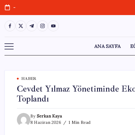
Skip
-
to
content
https://www.facebook.com/
https://twitter.com/
https://t.me/
https://www.instagram.com/
https://youtube.com/
ANA SAYFA
E
HABER
Cevdet Yılmaz Yönetiminde Ek
Toplandı
By
Serkan Kaya
8 Haziran 2026
1 Min Read