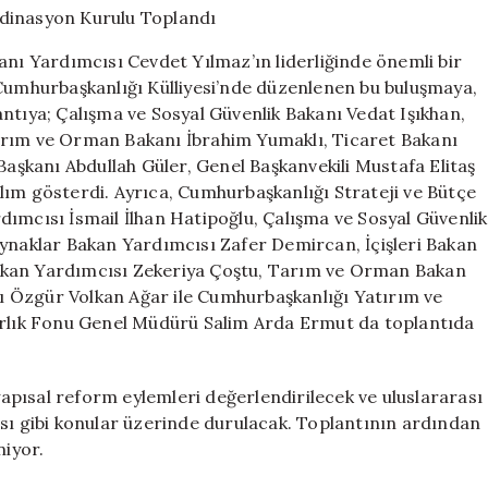
Koordinasyon
Kurulu
 Yardımcısı Cevdet Yılmaz’ın liderliğinde önemli bir
Toplandı
 Cumhurbaşkanlığı Külliyesi’nde düzenlenen bu buluşmaya,
için
plantıya; Çalışma ve Sosyal Güvenlik Bakanı Vedat Işıkhan,
arım ve Orman Bakanı İbrahim Yumaklı, Ticaret Bakanı
Başkanı Abdullah Güler, Genel Başkanvekili Mustafa Elitaş
lım gösterdi. Ayrıca, Cumhurbaşkanlığı Strateji ve Bütçe
dımcısı İsmail İlhan Hatipoğlu, Çalışma ve Sosyal Güvenlik
aynaklar Bakan Yardımcısı Zafer Demircan, İçişleri Bakan
akan Yardımcısı Zekeriya Çoştu, Tarım ve Orman Bakan
 Özgür Volkan Ağar ile Cumhurbaşkanlığı Yatırım ve
Varlık Fonu Genel Müdürü Salim Arda Ermut da toplantıda
pısal reform eylemleri değerlendirilecek ve uluslararası
ası gibi konular üzerinde durulacak. Toplantının ardından
niyor.