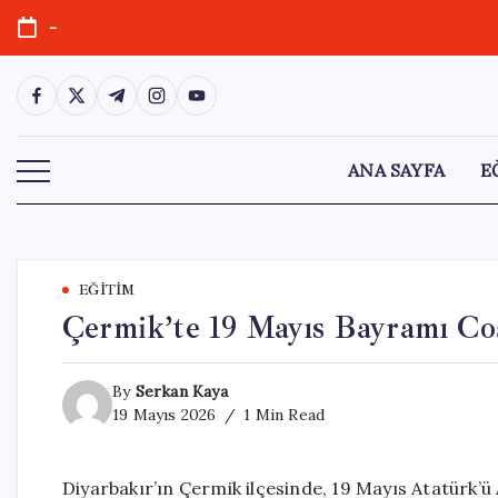
Skip
-
to
content
https://www.facebook.com/
https://twitter.com/
https://t.me/
https://www.instagram.com/
https://youtube.com/
ANA SAYFA
E
EĞITIM
Çermik’te 19 Mayıs Bayramı Co
By
Serkan Kaya
19 Mayıs 2026
1 Min Read
Diyarbakır’ın Çermik ilçesinde, 19 Mayıs Atatürk’ü