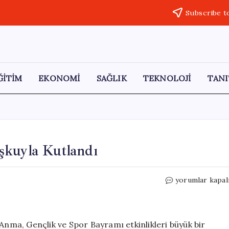
Subscribe t
ĞİTİM
EKONOMİ
SAĞLIK
TEKNOLOJİ
TANI
şkuyla Kutlandı
Çermik’te
yorumlar kapal
19
Mayıs
Bayramı
Coşkuyla
 Anma, Gençlik ve Spor Bayramı etkinlikleri büyük bir