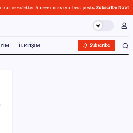
o our newsletter & never miss our best posts.
Subscribe Now!
TIM
İLETİŞİM
Subscribe
ı
SON YAZILAR
Android 17 bazı Galaxy modelleri için veda
güncellemesi olacak