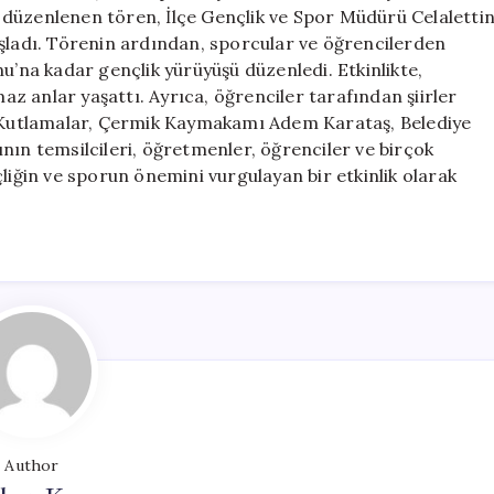
Kutlandı
 düzenlenen tören, İlçe Gençlik ve Spor Müdürü Celaletti
için
aşladı. Törenin ardından, sporcular ve öğrencilerden
u’na kadar gençlik yürüyüşü düzenledi. Etkinlikte,
maz anlar yaşattı. Ayrıca, öğrenciler tarafından şiirler
i. Kutlamalar, Çermik Kaymakamı Adem Karataş, Belediye
n temsilcileri, öğretmenler, öğrenciler ve birçok
liğin ve sporun önemini vurgulayan bir etkinlik olarak
Author