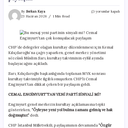
Bu
By
Serkan Kaya
yorumlar kapalı
mesaj
23 Haziran 2026
1 Min Read
yeni
partinin
sinyali
mi?
Cemal
Enginyurt’tan
CHP’de delegeler olağan kurultay düzenlenmesi için Kemal
çok
Kılıçdaroğlu’na çağrı yaparken, genel merkez yönetimi
konuşulacak
sözcüsü Müslim Sarı, kurultay takviminin eylül ayında
paylaşım
başlayacağını açıkladı.
için
Sarı, Kılıçdaroğlu başkanlığında toplanan MYK sonrası
kurultay takvimiyle ilgili konuşurken CHP’li Cemal
Enginyurt’tan dikkat çeken bir paylaşım geldi.
CEMAL ENGİNYURT’TAN YENİ PARTİ SİNYALİ Mİ?
Enginyurt genel merkezin kurultay açıklamasına tepki
gösterirken,
“Öyleyse yeni yol bulma zamanı gelmiş ve hak
doğmuştur.”
dedi.
CHP İstanbul Milletvekili, paylaşımının devamında
“Özgür