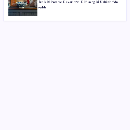
‘İznik Mirası ve Duvarların Dili’ sergisi Üsküdar’da
açıldı
SON YAZILAR
Android 17 bazı Galaxy modelleri için veda
güncellemesi olacak
OpenAI’ın İlk Cihazı için Fiyat ve Tasarım Belli Oldu
PS5 Pro için PSSR 2.0 Güncellemesi Yolda: Tüm
Oyunlara Geliyor
Akın Gürlek’ten yeni ‘çerçeve yasa’ açıklaması: