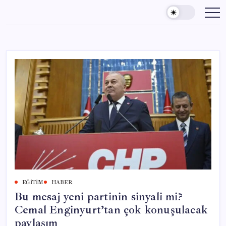
Skip
to
content
EĞITIM
HABER
Bu mesaj yeni partinin sinyali mi?
Cemal Enginyurt’tan çok konuşulacak
paylaşım