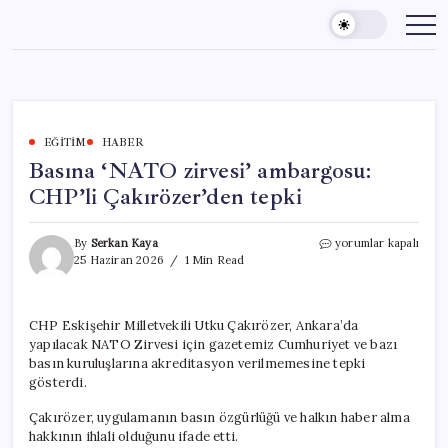
Skip
to
content
EĞITIM
HABER
Basına ‘NATO zirvesi’ ambargosu:
CHP’li Çakırözer’den tepki
Basına
By
Serkan Kaya
yorumlar kapalı
‘NATO
25 Haziran 2026
1 Min Read
zirvesi’
ambargosu:
CHP’li
CHP Eskişehir Milletvekili Utku Çakırözer, Ankara’da
Çakırözer’den
yapılacak NATO Zirvesi için gazetemiz Cumhuriyet ve bazı
tepki
için
basın kuruluşlarına akreditasyon verilmemesine tepki
gösterdi.
Çakırözer, uygulamanın basın özgürlüğü ve halkın haber alma
hakkının ihlali olduğunu ifade etti.