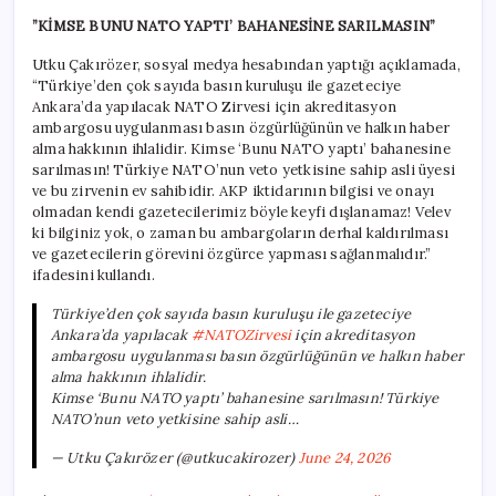
”KİMSE BUNU NATO YAPTI’ BAHANESİNE SARILMASIN”
Utku Çakırözer, sosyal medya hesabından yaptığı açıklamada,
“Türkiye’den çok sayıda basın kuruluşu ile gazeteciye
Ankara’da yapılacak NATO Zirvesi için akreditasyon
ambargosu uygulanması basın özgürlüğünün ve halkın haber
alma hakkının ihlalidir. Kimse ‘Bunu NATO yaptı’ bahanesine
sarılmasın! Türkiye NATO’nun veto yetkisine sahip asli üyesi
ve bu zirvenin ev sahibidir. AKP iktidarının bilgisi ve onayı
olmadan kendi gazetecilerimiz böyle keyfi dışlanamaz! Velev
ki bilginiz yok, o zaman bu ambargoların derhal kaldırılması
ve gazetecilerin görevini özgürce yapması sağlanmalıdır.”
ifadesini kullandı.
Türkiye’den çok sayıda basın kuruluşu ile gazeteciye
Ankara’da yapılacak
#NATOZirvesi
için akreditasyon
ambargosu uygulanması basın özgürlüğünün ve halkın haber
alma hakkının ihlalidir.
Kimse ‘Bunu NATO yaptı’ bahanesine sarılmasın! Türkiye
NATO’nun veto yetkisine sahip asli…
— Utku Çakırözer (@utkucakirozer)
June 24, 2026