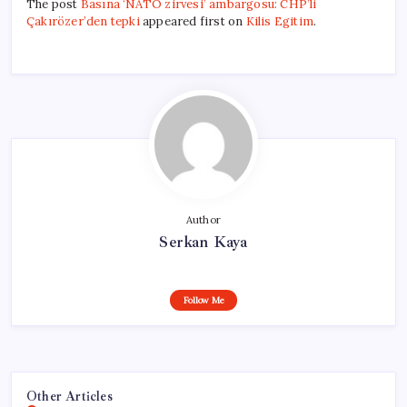
The post
Basına ‘NATO zirvesi’ ambargosu: CHP’li
Çakırözer’den tepki
appeared first on
Kilis Egitim
.
Author
Serkan Kaya
Follow Me
Other Articles