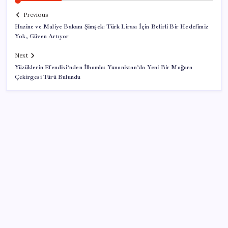
Previous
Hazine ve Maliye Bakanı Şimşek: Türk Lirası İçin Belirli Bir Hedefimiz
Yok, Güven Artıyor
Next
Yüzüklerin Efendisi’nden İlhamla: Yunanistan’da Yeni Bir Mağara
Çekirgesi Türü Bulundu
SON YAZILAR
Pezeşkiyan: Teslim olmaya zorlanırsak savaşırız,
boyun eğmeyiz