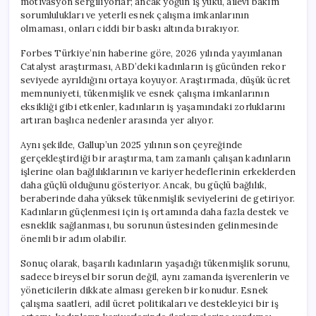
motivasyon sergiliyorlar; ancak yoğun iş yükü, ailevi bakım
sorumlulukları ve yeterli esnek çalışma imkanlarının
olmaması, onları ciddi bir baskı altında bırakıyor.
Forbes Türkiye’nin haberine göre, 2026 yılında yayımlanan
Catalyst araştırması, ABD’deki kadınların iş gücünden rekor
seviyede ayrıldığını ortaya koyuyor. Araştırmada, düşük ücret
memnuniyeti, tükenmişlik ve esnek çalışma imkanlarının
eksikliği gibi etkenler, kadınların iş yaşamındaki zorluklarını
artıran başlıca nedenler arasında yer alıyor.
Aynı şekilde, Gallup’un 2025 yılının son çeyreğinde
gerçekleştirdiği bir araştırma, tam zamanlı çalışan kadınların
işlerine olan bağlılıklarının ve kariyer hedeflerinin erkeklerden
daha güçlü olduğunu gösteriyor. Ancak, bu güçlü bağlılık,
beraberinde daha yüksek tükenmişlik seviyelerini de getiriyor.
Kadınların güçlenmesi için iş ortamında daha fazla destek ve
esneklik sağlanması, bu sorunun üstesinden gelinmesinde
önemli bir adım olabilir.
Sonuç olarak, başarılı kadınların yaşadığı tükenmişlik sorunu,
sadece bireysel bir sorun değil, aynı zamanda işverenlerin ve
yöneticilerin dikkate alması gereken bir konudur. Esnek
çalışma saatleri, adil ücret politikaları ve destekleyici bir iş