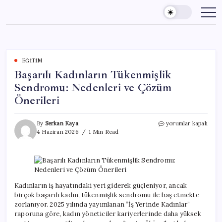
Skip
to
content
EĞITIM
Başarılı Kadınların Tükenmişlik
Sendromu: Nedenleri ve Çözüm
Önerileri
Başarılı
By
Serkan Kaya
yorumlar kapalı
Kadınların
4 Haziran 2026
1 Min Read
Tükenmişlik
Sendromu:
Nedenleri
ve
Çözüm
Önerileri
Kadınların iş hayatındaki yeri giderek güçleniyor, ancak
için
birçok başarılı kadın, tükenmişlik sendromu ile baş etmekte
zorlanıyor. 2025 yılında yayımlanan “İş Yerinde Kadınlar”
raporuna göre, kadın yöneticiler kariyerlerinde daha yüksek