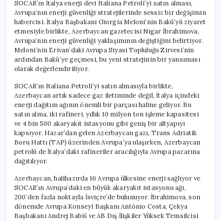
SOCAR’ın İtalya enerji devi Italiana Petroli’yi satın alması,
Avrupa’nın enerji güvenliği stratejilerinde sessiz bir değişimin
habercisi. İtalya Başbakanı Giorgia Meloni’nin Bakü’yü ziyaret
etmesiyle birlikte, Azerbaycan gazetecisi Nigar İbrahimova,
Avrupa’nın enerji güvenliği yaklaşımının değiştiğini belirtiyor.
Meloni’nin Erivan’daki Avrupa Siyasi Topluluğu Zirvesi’nin
ardından Bakü’ye geçmesi, bu yeni stratejinin bir yansıması
olarak değerlendiriliyor.
SOCAR’ın Italiana Petroli’yi satın almasıyla birlikte,
Azerbaycan artık sadece gaz iletiminde değil, İtalya içindeki
enerji dağıtım ağının önemli bir parçası haline geliyor. Bu
satın alma, iki rafineri, yıllık 10 milyon ton işleme kapasitesi
ve 4 bin 500 akaryakıt istasyonu gibi geniş bir altyapıyı
kapsıyor. Hazar’dan gelen Azerbaycan gazı, Trans Adriatik
Boru Hattı (TAP) üzerinden Avrupa’ya ulaşırken, Azerbaycan
petrolü de İtalya’daki rafineriler aracılığıyla Avrupa pazarına
dağıtılıyor.
Azerbaycan, halihazırda 16 Avrupa ülkesine enerji sağlıyor ve
SOCAR’ın Avrupa’daki en büyük akaryakıt istasyonu ağı,
200’den fazla noktayla İsviçre’de bulunuyor. İbrahimova, son
dönemde Avrupa Konseyi Başkanı António Costa, Çekya
Başbakanı Andrej Babiš ve AB Dış İlişkiler Yüksek Temsilcisi