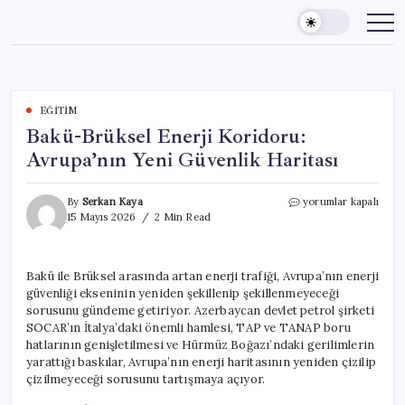
Skip
to
content
EĞITIM
Bakü-Brüksel Enerji Koridoru:
Avrupa’nın Yeni Güvenlik Haritası
Bakü-
By
Serkan Kaya
yorumlar kapalı
Brüksel
15 Mayıs 2026
2 Min Read
Enerji
Koridoru:
Avrupa’nın
Bakü ile Brüksel arasında artan enerji trafiği, Avrupa’nın enerji
Yeni
güvenliği ekseninin yeniden şekillenip şekillenmeyeceği
Güvenlik
Haritası
sorusunu gündeme getiriyor. Azerbaycan devlet petrol şirketi
için
SOCAR’ın İtalya’daki önemli hamlesi, TAP ve TANAP boru
hatlarının genişletilmesi ve Hürmüz Boğazı’ndaki gerilimlerin
yarattığı baskılar, Avrupa’nın enerji haritasının yeniden çizilip
çizilmeyeceği sorusunu tartışmaya açıyor.