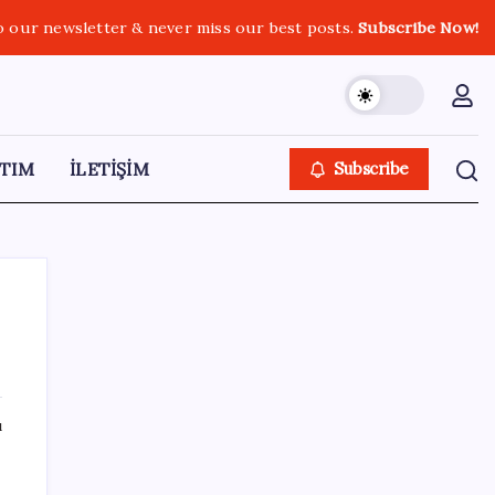
o our newsletter & never miss our best posts.
Subscribe Now!
TIM
İLETİŞİM
Subscribe
SON YAZILAR
ı
Android 17 bazı Galaxy modelleri için veda
güncellemesi olacak