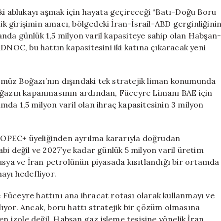
Amaçlayan
ki ablukayı aşmak için hayata geçireceği “Batı-Doğu Boru
Yeni
jik girişimin amacı, bölgedeki İran-İsrail-ABD gerginliğini
Boru
u anda günlük 1,5 milyon varil kapasiteye sahip olan Habşan
Hattı
ADNOC, bu hattın kapasitesini iki katına çıkaracak yeni
Projesi
için
müz Boğazı’nın dışındaki tek stratejik liman konumunda
boğazın kapanmasının ardından, Füceyre Limanı BAE için
da 1,5 milyon varil olan ihraç kapasitesinin 3 milyon
ve OPEC+ üyeliğinden ayrılma kararıyla doğrudan
tabi değil ve 2027’ye kadar günlük 5 milyon varil üretim
usya ve İran petrolünün piyasada kısıtlandığı bir ortamda
ayı hedefliyor.
Füceyre hattını ana ihracat rotası olarak kullanmayı ve
nlıyor. Ancak, boru hattı stratejik bir çözüm olmasına
izole değil. Habşan gaz işleme tesisine yönelik İran