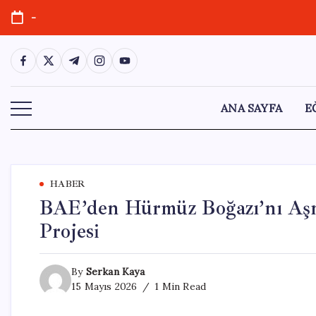
Skip
-
to
content
https://www.facebook.com/
https://twitter.com/
https://t.me/
https://www.instagram.com/
https://youtube.com/
ANA SAYFA
E
HABER
BAE’den Hürmüz Boğazı’nı Aşm
Projesi
By
Serkan Kaya
15 Mayıs 2026
1 Min Read