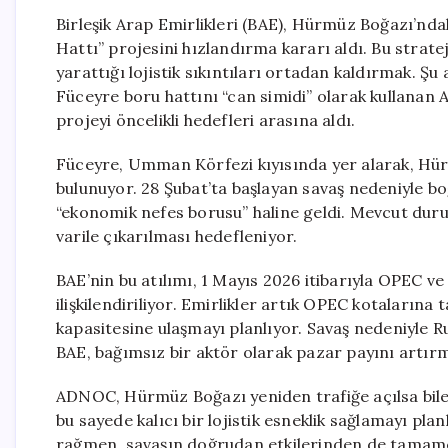
Birleşik Arap Emirlikleri (BAE), Hürmüz Boğazı’nda
Hattı” projesini hızlandırma kararı aldı. Bu strate
yarattığı lojistik sıkıntıları ortadan kaldırmak. Ş
Füceyre boru hattını “can simidi” olarak kullanan 
projeyi öncelikli hedefleri arasına aldı.
Füceyre, Umman Körfezi kıyısında yer alarak, Hür
bulunuyor. 28 Şubat’ta başlayan savaş nedeniyle 
“ekonomik nefes borusu” haline geldi. Mevcut durum
varile çıkarılması hedefleniyor.
BAE’nin bu atılımı, 1 Mayıs 2026 itibarıyla OPEC 
ilişkilendiriliyor. Emirlikler artık OPEC kotalarına 
kapasitesine ulaşmayı planlıyor. Savaş nedeniyle R
BAE, bağımsız bir aktör olarak pazar payını artırm
ADNOC, Hürmüz Boğazı yeniden trafiğe açılsa bile 
bu sayede kalıcı bir lojistik esneklik sağlamayı pla
rağmen, savaşın doğrudan etkilerinden de tamamen 