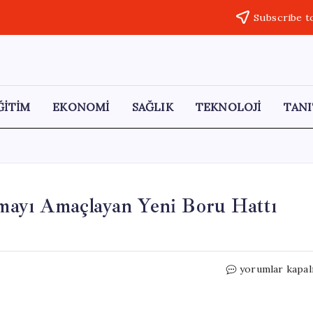
Subscribe t
ĞİTİM
EKONOMİ
SAĞLIK
TEKNOLOJİ
TANI
ayı Amaçlayan Yeni Boru Hattı
BAE’den
yorumlar kapal
Hürmüz
Boğazı’nı
Aşmayı