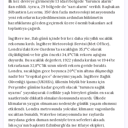
ilk kez devreye girmesiyle 13 idari bölgede “turuncu alarm”
ilan edildi. Ayrıca, 29 bölgede de “sarı alarm” verildi. Başbakan
Sébastien Lecornu, 350’den fazla meteoroloji istasyonunda
yeni rekorların kaydedilmesinin ardından hükümetin
hazırlıklarını gözden geçirmek üzere önemli bakanları acil
toplantıya çağırdı.
İngiltere ise, Salı günü içinde bir kez daha yüzyıllık sıcaklık
rekorunu kırdı. İngiltere Meteoroloji Servisi (Met Office),
Londra’daki Kew Gardens’ta sıcaklığın 35,1°C olarak
ölçüldüğünü ve bir gün önceki 34,8°C’lik rekoru aştığını
duyurdu. Bu sıcaklık değerleri, 1922 yılında kırılan ve 1944’te
tekrarlanan 32,8°C’lik uzun süreli rekoru geride bıraktı.
Londra, sıcaklığın gece boyunca 20°C’nin altına düşmediği
nadir bir “tropikal gece” deneyimi yaşadı. İngiltere Sağlık
Güvenliği Ajansı (UKHSA), ülkenin büyük bir kısmı için
Perşembe gününe kadar geçerli olacak “turuncu sağlık
uyarısı” yayınlayarak özellikle yaşlı bireyleri günün en sıcak
saatlerinde dikkatli olmaları konusunda uyardı. Ülkede
klimaların yaygın olmaması nedeniyle günlük yaşam olumsuz
etkilendi. Londra metrosunda yolcular, klimasız vagonlarda
sıcaktan bunaldı, Waterloo istasyonunda ise raylarda
meydana gelen duman nedeniyle tren seferleri aksadı.
İskoçya’nın başkenti Edinburgh’da ise itfaiye ekipleri,