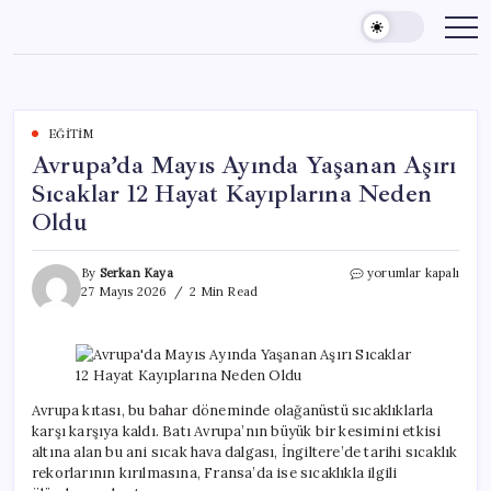
Skip
to
content
EĞITIM
Avrupa’da Mayıs Ayında Yaşanan Aşırı
Sıcaklar 12 Hayat Kayıplarına Neden
Oldu
Avrupa’da
By
Serkan Kaya
yorumlar kapalı
Mayıs
27 Mayıs 2026
2 Min Read
Ayında
Yaşanan
Aşırı
Sıcaklar
12
Hayat
Avrupa kıtası, bu bahar döneminde olağanüstü sıcaklıklarla
Kayıplarına
karşı karşıya kaldı. Batı Avrupa’nın büyük bir kesimini etkisi
Neden
altına alan bu ani sıcak hava dalgası, İngiltere’de tarihi sıcaklık
Oldu
rekorlarının kırılmasına, Fransa’da ise sıcaklıkla ilgili
için