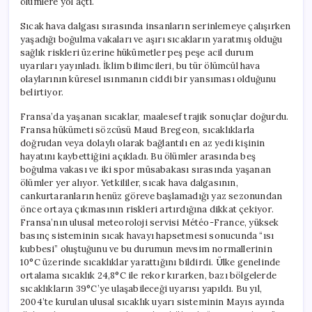
ölümlere yol açtı.
Sıcak hava dalgası sırasında insanların serinlemeye çalışırken
yaşadığı boğulma vakaları ve aşırı sıcakların yaratmış olduğu
sağlık riskleri üzerine hükümetler peş peşe acil durum
uyarıları yayınladı. İklim bilimcileri, bu tür ölümcül hava
olaylarının küresel ısınmanın ciddi bir yansıması olduğunu
belirtiyor.
Fransa’da yaşanan sıcaklar, maalesef trajik sonuçlar doğurdu.
Fransa hükümeti sözcüsü Maud Bregeon, sıcaklıklarla
doğrudan veya dolaylı olarak bağlantılı en az yedi kişinin
hayatını kaybettiğini açıkladı. Bu ölümler arasında beş
boğulma vakası ve iki spor müsabakası sırasında yaşanan
ölümler yer alıyor. Yetkililer, sıcak hava dalgasının,
cankurtaranların henüz göreve başlamadığı yaz sezonundan
önce ortaya çıkmasının riskleri artırdığına dikkat çekiyor.
Fransa’nın ulusal meteoroloji servisi Météo-France, yüksek
basınç sisteminin sıcak havayı hapsetmesi sonucunda “ısı
kubbesi” oluştuğunu ve bu durumun mevsim normallerinin
10°C üzerinde sıcaklıklar yarattığını bildirdi. Ülke genelinde
ortalama sıcaklık 24,8°C ile rekor kırarken, bazı bölgelerde
sıcaklıkların 39°C’ye ulaşabileceği uyarısı yapıldı. Bu yıl,
2004’te kurulan ulusal sıcaklık uyarı sisteminin Mayıs ayında