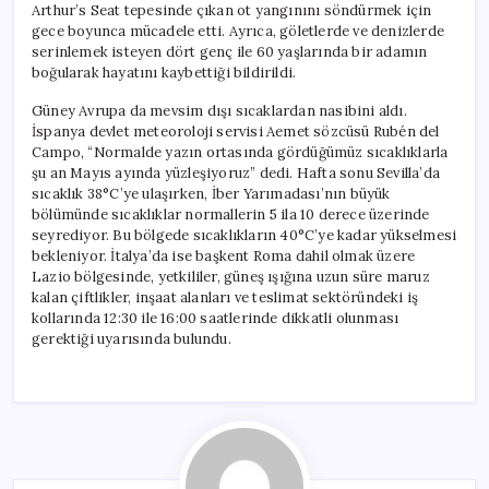
Arthur’s Seat tepesinde çıkan ot yangınını söndürmek için
gece boyunca mücadele etti. Ayrıca, göletlerde ve denizlerde
serinlemek isteyen dört genç ile 60 yaşlarında bir adamın
boğularak hayatını kaybettiği bildirildi.
Güney Avrupa da mevsim dışı sıcaklardan nasibini aldı.
İspanya devlet meteoroloji servisi Aemet sözcüsü Rubén del
Campo, “Normalde yazın ortasında gördüğümüz sıcaklıklarla
şu an Mayıs ayında yüzleşiyoruz” dedi. Hafta sonu Sevilla’da
sıcaklık 38°C’ye ulaşırken, İber Yarımadası’nın büyük
bölümünde sıcaklıklar normallerin 5 ila 10 derece üzerinde
seyrediyor. Bu bölgede sıcaklıkların 40°C’ye kadar yükselmesi
bekleniyor. İtalya’da ise başkent Roma dahil olmak üzere
Lazio bölgesinde, yetkililer, güneş ışığına uzun süre maruz
kalan çiftlikler, inşaat alanları ve teslimat sektöründeki iş
kollarında 12:30 ile 16:00 saatlerinde dikkatli olunması
gerektiği uyarısında bulundu.