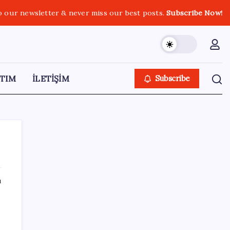
o our newsletter & never miss our best posts.
Subscribe Now!
TIM
İLETİŞİM
Subscribe
ı
SON YAZILAR
250 milyar $’lık Kerkük ortaklığı