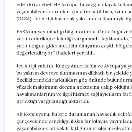
eden kriz sebebiyle Avrupa’da yaygın olarak kullanıl
yaşanabilecek sorunlar için alternatif bir çözüm 
(EASA), Jet A tipi havacılık yakıtının kullanımıyla ilg
EASA’nın yayımladığı bilgi notunda, Orta Doğu ve
yakıt tedarikini etkilediği vurgulandı. Açıklamada, 
yakıt açığını gidermek için dünyanın çeşitli bölgeler
değerlendiriyor.” ifadeleri yer aldı.
Jet A tipi yakıtın, Kuzey Amerika’da ve Avrupa’ya ya
bu yakıtın devreye alınmasının dikkatli bir şekilde 
özelliklerindeki farklılıkları göz önünde bulundurma
yüksek maksimum donma noktasına sahip olduğu kon
havalimanlarının ve ilgili hizmet sağlayıcıların bu 
gerektiği vurgulandığı aktarıldı.
AB Komisyonu, bu kriz durumunun havacılık sektörü
çerçevesinde esnekliğe ilişkin bir kılavuz yayımladı
yaşanabilecek jet yakıtı kıtlığının etkilerini ele alm