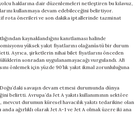
yolcu haklarına dair düzenlemeleri netleştiren bu kılavuz,
larını kullanmaya devam edebileceğini belirtiyor.
tif rota önerileri ve son dakika iptallerinde tazminat
kıtlığından kaynaklandığını kanıtlaması halinde
Komisyonu yüksek yakıt fiyatlarını olağanüstü bir durum
. Ayrıca, şirketlerin nihai bilet fiyatlarını önceden
mlülüklerin sonradan uygulanamayacağı vurgulandı. AB
nı önlemek için yüzde 90’lık yakıt ikmal zorunluluğuna
rta Doğu’daki savaşın devam etmesi durumunda dünya
ğini belirtti. Avrupa’da Jet A yakıtı kullanımının sektöre
A, mevcut durumun küresel havacılık yakıtı tedarikine olan
u anda ağırlıklı olarak Jet A-1 ve Jet A olmak üzere iki ana