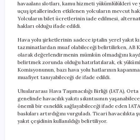
havaalanı slotları, kamu hizmeti yükümlülükleri ve 
uçuş iptallerinden etkilenen yolcuların mevcut hak
Yolcuların bilet ücretlerinin iade edilmesi, alterna
hakları olduğu ifade edildi.
Hava yolu şirketlerinin sadece iptalin yerel yakıt 
tazminatlardan muaf olabileceği belirtilirken, AB 
olarak değerlendirmenin mümkün olmadığını kaydetti
belirtmek zorunda olduğu hatırlatılarak, ek yükü
Komisyonunun, bazı hava yolu hatlarının kapanması
muafiyet tanıyabileceği de ifade edildi.
Uluslararası Hava Taşımacılığı Birliği (IATA), O
genelinde havacılık yakıtı sıkıntısının yaşanabilece
önemli bir esneklik sağlayabileceği ifade eden IAT
baskıları artırdığını vurguladı. Ticari havacılıkta ş
yakıt çeşidinin kullanıldığı belirtiliyor.