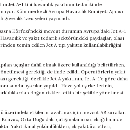
Çözüm
an Jet A-1 tipi havacılık yakıtının tedarikinde
Jet
sunuyor. Köln merkezli Avrupa Havacılık Emniyeti Ajansı
A
ili güvenlik tavsiyeleri yayınladı.
Yakıtı
Kullanımı
 Basra Körfezi’ndeki mevcut durumun Avrupa’daki Jet A-1
için
“Havacılık ve yakıt tedarik sektöründeki paydaşlar, olası
inden temin edilen Jet A tipi yakıtın kullanılabilirliğini
pılan uçuşlar dahil olmak üzere kullanıldığı belirtilirken,
yönetilmesi gerektiği de ifade edildi. Operatörlerin yakıt
sı gerektiği, özellikle Jet A yakıtının, Jet A-1’e göre daha
usunda uyarılar yapıldı. Hava yolu şirketlerinin,
farklılıklardan doğan riskleri etkin bir şekilde yönetmesi
 üzerindeki etkilerini azaltmak için mevcut AB kuralları
. Kılavuz, Orta Doğu’daki çatışmaların sürekliği halinde
akta. Yakıt ikmal yükümlülükleri, ek yakıt ücretleri,