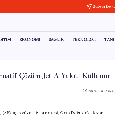
Subscribe t
ĞİTİM
EKONOMİ
SAĞLIK
TEKNOLOJİ
TANI
ernatif Çözüm Jet A Yakıtı Kullanımı
Avrupa’da
yorumlar kapal
Jet
Yakıtı
Krizi:
Alternatif
iği (AB) uçuş güvenliği otoritesi, Orta Doğu’daki devam