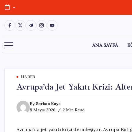
Skip
-
to
content
https://www.facebook.com/
https://twitter.com/
https://t.me/
https://www.instagram.com/
https://youtube.com/
ANA SAYFA
E
HABER
Avrupa’da Jet Yakıtı Krizi: Alt
By
Serkan Kaya
8 Mayıs 2026
2 Min Read
Avrupa’da jet yakıtı krizi derinleşiyor. Avrupa Birl