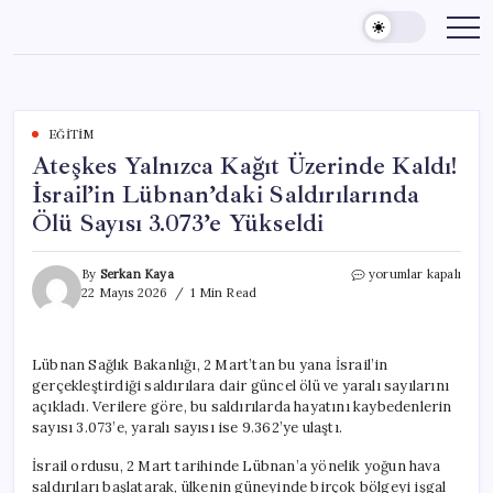
Skip
to
content
EĞITIM
Ateşkes Yalnızca Kağıt Üzerinde Kaldı!
İsrail’in Lübnan’daki Saldırılarında
Ölü Sayısı 3.073’e Yükseldi
Ateşkes
By
Serkan Kaya
yorumlar kapalı
Yalnızca
22 Mayıs 2026
1 Min Read
Kağıt
Üzerinde
Kaldı!
Lübnan Sağlık Bakanlığı, 2 Mart’tan bu yana İsrail’in
İsrail’in
gerçekleştirdiği saldırılara dair güncel ölü ve yaralı sayılarını
Lübnan’daki
Saldırılarında
açıkladı. Verilere göre, bu saldırılarda hayatını kaybedenlerin
Ölü
sayısı 3.073’e, yaralı sayısı ise 9.362’ye ulaştı.
Sayısı
3.073’e
İsrail ordusu, 2 Mart tarihinde Lübnan’a yönelik yoğun hava
Yükseldi
saldırıları başlatarak, ülkenin güneyinde birçok bölgeyi işgal