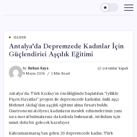
Skip
to
content
HABER
Antalya’da Depremzede Kadınlar İçin
Güçlendirici Aşçılık Eğitimi
Antalya’da
By
Serkan Kaya
yorumlar kapalı
Depremzede
9 Mayıs 2026
1 Min Read
Kadınlar
İçin
Güçlendirici
Antalya’da, Türk Kızılay’ın öncülüğünde başlatılan “İyilikle
Aşçılık
Pişen Hayatlar” projesi ile depremzede kadınlar, ünlü aşçı
Eğitimi
için
Mehmet Akdağ’dan aşçılık eğitimi alma fırsatı buldu.
Gastronomi atölyesi, kadınların meslek edinmelerinin yanı
sıra moral bulmalarına da katkıda bulunarak, istihdam için
umut dolu bir gelecek hazırlıyor.
Kahramanmaraş’tan gelen 20 depremzede kadın, Türk