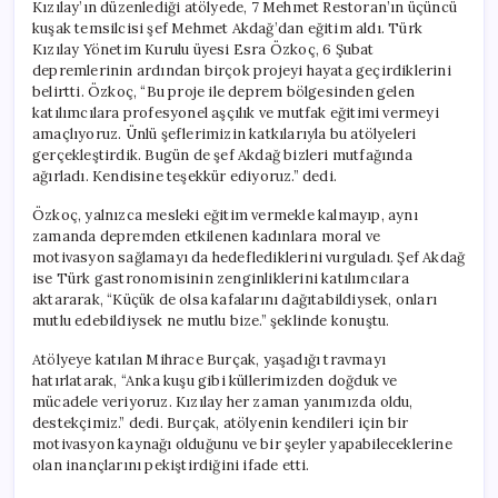
Kızılay’ın düzenlediği atölyede, 7 Mehmet Restoran’ın üçüncü
kuşak temsilcisi şef Mehmet Akdağ’dan eğitim aldı. Türk
Kızılay Yönetim Kurulu üyesi Esra Özkoç, 6 Şubat
depremlerinin ardından birçok projeyi hayata geçirdiklerini
belirtti. Özkoç, “Bu proje ile deprem bölgesinden gelen
katılımcılara profesyonel aşçılık ve mutfak eğitimi vermeyi
amaçlıyoruz. Ünlü şeflerimizin katkılarıyla bu atölyeleri
gerçekleştirdik. Bugün de şef Akdağ bizleri mutfağında
ağırladı. Kendisine teşekkür ediyoruz.” dedi.
Özkoç, yalnızca mesleki eğitim vermekle kalmayıp, aynı
zamanda depremden etkilenen kadınlara moral ve
motivasyon sağlamayı da hedeflediklerini vurguladı. Şef Akdağ
ise Türk gastronomisinin zenginliklerini katılımcılara
aktararak, “Küçük de olsa kafalarını dağıtabildiysek, onları
mutlu edebildiysek ne mutlu bize.” şeklinde konuştu.
Atölyeye katılan Mihrace Burçak, yaşadığı travmayı
hatırlatarak, “Anka kuşu gibi küllerimizden doğduk ve
mücadele veriyoruz. Kızılay her zaman yanımızda oldu,
destekçimiz.” dedi. Burçak, atölyenin kendileri için bir
motivasyon kaynağı olduğunu ve bir şeyler yapabileceklerine
olan inançlarını pekiştirdiğini ifade etti.