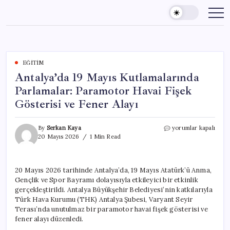
Skip
to
content
EĞITIM
Antalya’da 19 Mayıs Kutlamalarında
Parlamalar: Paramotor Havai Fişek
Gösterisi ve Fener Alayı
Antalya’da
By
Serkan Kaya
yorumlar kapalı
19
20 Mayıs 2026
1 Min Read
Mayıs
Kutlamalarında
Parlamalar:
20 Mayıs 2026 tarihinde Antalya’da, 19 Mayıs Atatürk’ü Anma,
Paramotor
Gençlik ve Spor Bayramı dolayısıyla etkileyici bir etkinlik
Havai
Fişek
gerçekleştirildi. Antalya Büyükşehir Belediyesi’nin katkılarıyla
Gösterisi
Türk Hava Kurumu (THK) Antalya Şubesi, Varyant Seyir
ve
Terası’nda unutulmaz bir paramotor havai fişek gösterisi ve
Fener
fener alayı düzenledi.
Alayı