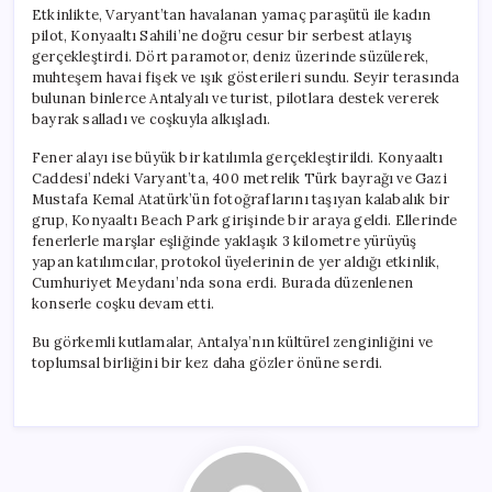
için
Etkinlikte, Varyant’tan havalanan yamaç paraşütü ile kadın
pilot, Konyaaltı Sahili’ne doğru cesur bir serbest atlayış
gerçekleştirdi. Dört paramotor, deniz üzerinde süzülerek,
muhteşem havai fişek ve ışık gösterileri sundu. Seyir terasında
bulunan binlerce Antalyalı ve turist, pilotlara destek vererek
bayrak salladı ve coşkuyla alkışladı.
Fener alayı ise büyük bir katılımla gerçekleştirildi. Konyaaltı
Caddesi’ndeki Varyant’ta, 400 metrelik Türk bayrağı ve Gazi
Mustafa Kemal Atatürk’ün fotoğraflarını taşıyan kalabalık bir
grup, Konyaaltı Beach Park girişinde bir araya geldi. Ellerinde
fenerlerle marşlar eşliğinde yaklaşık 3 kilometre yürüyüş
yapan katılımcılar, protokol üyelerinin de yer aldığı etkinlik,
Cumhuriyet Meydanı’nda sona erdi. Burada düzenlenen
konserle coşku devam etti.
Bu görkemli kutlamalar, Antalya’nın kültürel zenginliğini ve
toplumsal birliğini bir kez daha gözler önüne serdi.