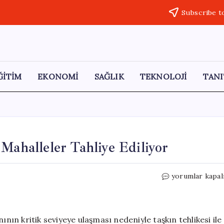
Subscribe t
ĞİTİM
EKONOMİ
SAĞLIK
TEKNOLOJİ
TANI
Mahalleler Tahliye Ediliyor
Almus
yorumlar kapal
Barajı’nda
Taşkın
Riski!
Mahalleler
ının kritik seviyeye ulaşması nedeniyle taşkın tehlikesi ile