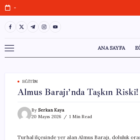
Skip
-
to
content
https://www.facebook.com/
https://twitter.com/
https://t.me/
https://www.instagram.com/
https://youtube.com/
ANA SAYFA
E
EĞITIM
Almus Barajı’nda Taşkın Riski! 
By
Serkan Kaya
20 Mayıs 2026
1 Min Read
Turhal ilçesinde yer alan Almus Barajı, doluluk oran