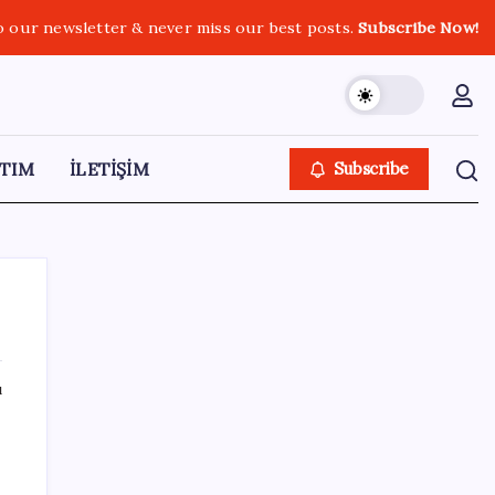
o our newsletter & never miss our best posts.
Subscribe Now!
TIM
İLETİŞİM
Subscribe
ı
SON YAZILAR
250 milyar $’lık Kerkük ortaklığı