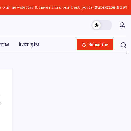
o our newsletter & never miss our best posts.
Subscribe Now!
TIM
İLETİŞİM
Subscribe
ı
SON YAZILAR
Android 17 bazı Galaxy modelleri için veda
güncellemesi olacak