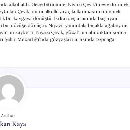
Hayatına
ında alkol aldı. Gece bitiminde, Niyazi Çevik’in eve dönmek
Mal
eytullah Çevik, onun alkollü araç kullanmasını önlemek
Oldu
ik bir kavgaya dönüştü. İki kardeş arasında başlayan
için
 bir dövüşe dönüştü. Niyazi, yanındaki bıçakla ağabeyine
ayatını kaybetti. Niyazi Çevik, gözaltına alındıktan sonra
arı Şehir Mezarlığı’nda gözyaşları arasında toprağa
Author
rkan Kaya