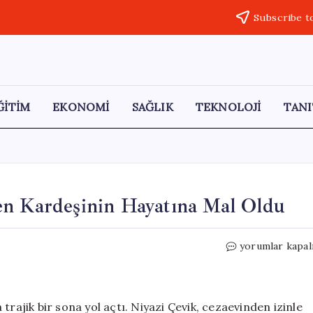
Subscribe t
ĞİTİM
EKONOMİ
SAĞLIK
TEKNOLOJİ
TANI
en Kardeşinin Hayatına Mal Oldu
Alkollü
yorumlar kapal
Araç
Kullanmak
İsterken
Kardeşinin
trajik bir sona yol açtı. Niyazi Çevik, cezaevinden izinle