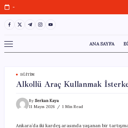
Skip
-
to
content
https://www.facebook.com/
https://twitter.com/
https://t.me/
https://www.instagram.com/
https://youtube.com/
ANA SAYFA
E
EĞITIM
Alkollü Araç Kullanmak İsterk
By
Serkan Kaya
11 Mayıs 2026
1 Min Read
Ankara’da iki kardeş arasında yaşanan bir tartışma 